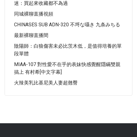
迷：買起來收藏都不為過
同城裸聊直播視頻
CHINASES SUB ADN-320 不埒な囁き 九条みちる
最新裸聊直播間
陰陽師：白狼傷害未必比茨木低，是值得培養的單
段單體
MIAA-107 對性愛不在乎的表妹快感覺醒隱瞞雙親
搞上 有村希[中文字幕]
火辣美乳比基尼美人妻超翹臀