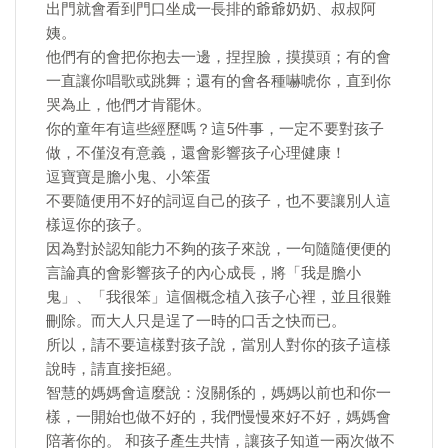
出門就會看到門口坐成一長排的爺爺奶奶、叔叔阿
姨。
他們有的會把你抱去一邊，捏捏臉，摸摸頭；有的會
一直讓你唱歌或跳舞；還有的會各種嚇唬你，直到你
哭為止，他們才肯罷休。
你的童年有這些經歷嗎？這5件事，一定不要對孩子
做，不僅沒有意義，還會影響孩子心理健康！
逗寶寶是膽小鬼、小笨蛋
不要隨便用不好的詞逗自己的孩子，也不要讓別人這
樣逗你的孩子。
因為對於認知能力不夠的孩子來說，一句隨隨便便的
言論真的會影響孩子的內心成長，將「我是膽小
鬼」、「我很笨」這個概念植入孩子心裡，並且很難
刪除。而大人只是逞了一時的口舌之快而已。
所以，請不要這樣對孩子說，當別人對你的孩子這樣
說時，請直接拒絕。
智慧的媽媽會這麼說：沒關係的，媽媽以前也和你一
樣，一開始也做不好的，我們慢慢來好不好，媽媽會
陪著你的。 和孩子產生共情，讓孩子知道一兩次做不