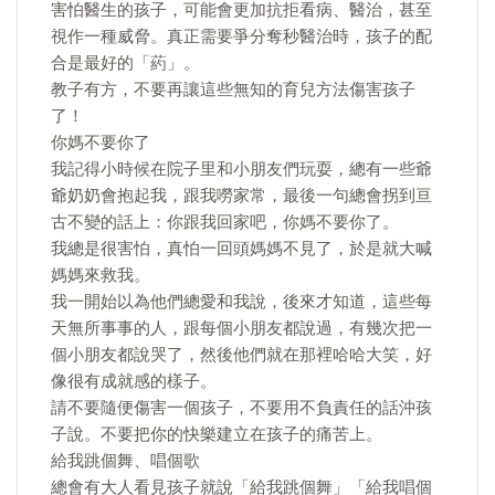
害怕醫生的孩子，可能會更加抗拒看病、醫治，甚至
視作一種威脅。真正需要爭分奪秒醫治時，孩子的配
合是最好的「葯」。
教子有方，不要再讓這些無知的育兒方法傷害孩子
了！
你媽不要你了
我記得小時候在院子里和小朋友們玩耍，總有一些爺
爺奶奶會抱起我，跟我嘮家常，最後一句總會拐到亘
古不變的話上：你跟我回家吧，你媽不要你了。
我總是很害怕，真怕一回頭媽媽不見了，於是就大喊
媽媽來救我。
我一開始以為他們總愛和我說，後來才知道，這些每
天無所事事的人，跟每個小朋友都說過，有幾次把一
個小朋友都說哭了，然後他們就在那裡哈哈大笑，好
像很有成就感的樣子。
請不要隨便傷害一個孩子，不要用不負責任的話沖孩
子說。不要把你的快樂建立在孩子的痛苦上。
給我跳個舞、唱個歌
總會有大人看見孩子就說「給我跳個舞」「給我唱個