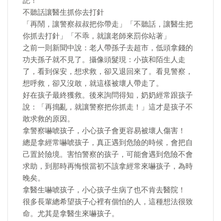
記！
不聽話讓醫生抓你去打針
「再鬧，讓警察叔叔把你帶走」「不聽話，讓醫生把
你抓去打針」「不乖，就讓老師來罰你站著」
之前一則新聞中說：老人帶孫子去超市，低頭拿錢的
功夫孫子就不見了。攝像頭髮現：小孩和陌生人走
了，看到保安，想求救，卻又退回來了。看見警察，
想呼救，卻又沒敢，就這樣被壞人帶走了。
好在孩子最終獲救。後來詢問得知，奶奶經常跟孩子
說：「再搗亂，就讓警察把你抓走！」這才是孩子不
敢求救的原因。
拿警察嚇唬孩子，小心孩子會更容易被壞人傷害！
總是拿經常嚇唬孩子，真正遇到危險的時候，會把自
己置於險境。害怕警察的孩子，可能會遇到危險不會
求助，到那時再悔恨當初不該拿經常來嚇孩子，為時
晚矣。
拿醫生嚇唬孩子，小心孩子生病了也不肯去醫院！
很多長輩總希望孩子心裡有個怕的人，這種想法很致
命。尤其是拿醫生來嚇孩子。