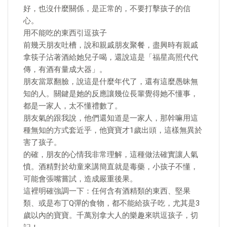
好，也沒什麼關係，是正常的，不要打擊孩子的信
心。
用不能吃的東西引逗孩子
前幾天朋友吐槽，說和親戚朋友聚餐，盡興時有親戚
拿筷子沾著酒給她兒子喝，還說這是「福星高照代代
傳，有酒有量成大器」。
朋友當眾翻臉，說這是什麼年代了，還有這麼愚昧無
知的人。關鍵是她的反應讓幾位長輩覺得她不懂事，
都是一家人，太不懂禮數了。
朋友氣的跟我說，他們還知道是一家人，那幹嘛用這
種無知的方式套近乎，他寶寶才1歲出頭，這樣無異於
害了孩子。
的確，朋友的心情我非常理解，這種做法確實讓人氣
憤。酒精對於幼童來講簡直就是毒藥，小孩子不懂，
可能會張嘴嘗試，造成嚴重後果。
這裡明確強調一下：任何含有酒精類的東西、堅果
類、或是布丁Q彈的食物，都不能給孩子吃，尤其是3
歲以內的寶寶。千萬別拿大人的樂趣來哄逗孩子，切