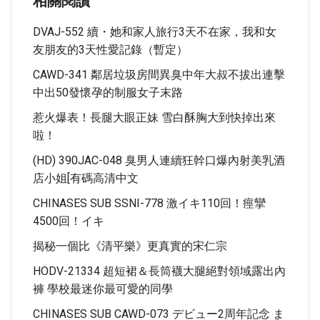
相關閱讀
DVAJ-552 續・她和家人旅行3天不在家，我和女
友朋友的3天性愛記錄（暫定）
CAWD-341 鄰居垃圾房間異臭中年大叔不拔出連擊
中出50發懷孕的制服女子末路
惹火爆表！長腿大眼正妹 雪白酥胸大到快掉出來
啦！
(HD) 390JAC-048 臭男人連續狂幹口爆內射美乳酒
店小姐[有碼高清中文
CHINASES SUB SSNI-778 激イキ110回！痙攣
4500回！イキ
揭秘一個比《清平樂》更真實的宋仁宗
HODV-21334 超短裙＆長筒襪大腿絕對領域露出內
褲 學校最迷你最可愛的同學
CHINASES SUB CAWD-073 デビュー2周年記念 ま