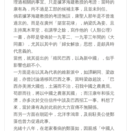
理過相關的事宜。只是據茅海建教授的考證：當時的
康有為，尚不過是工部的候補主事，且並未到任。
倘若據茅海建教授的考證無誤，康聖人那年是不曾進
過京的。而是在廣州「築室花埭」，納梁氏為妾。且
主持萬木草堂，在講學之餘，寫作他的《人類公理》
一書，亦即是發佈於一九零二、一九零三年間的《大
同書》，尤其以其中的「婦女解放」思想，是頗具時
代意義的。
當然，就其提出的「殖民巴西，以為新中國」，似乎
影響也頗不小。
一方面是在以其為代表的維新派中，如譚嗣同、梁啟
超，亦曾討論過移民巴西之事。當時梁啟超說，「巴
西亦美洲大國也，土滿而不治，召我中國之農農焉。
苟群而往，將以中國之農塞其國」；而汪康年和張元
濟，亦多次於交往信件中談及巴西招工一事。料想了
來，當於康有為於此前的大力宣傳不無關係。
而另一方面在朝廷中，北洋李鴻章，及前駐美公使鄭
藻也曾力促過此事。
光緒十八年，在老家養病的鄭藻如，因親感「中國人