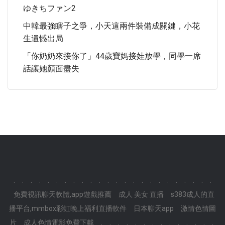
ゆきちファン2
中韓最強瞎子之爭，小天這兩件裝備成關鍵，小花
生遺憾出局
「你奶奶來接你了」44歲寶媽接娃放學，同學一席
話讓她顏面盡失
.
.
.
.
.
.
.
.
.
.
.
.
.
.
.
.
.
.
.
.
.
.
.
.
免費視訊聊天軟體,app遊戲推薦
成人 美女 直播
s383成人的直
播平台,mmbox彩虹晚上福利直播軟件
日本聊天app
激情色情圖
片
成人色情電影免費下載
.
.
.
.
.
.
.
.
.
.
.
.
.
.