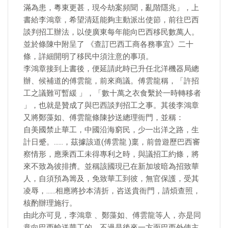
滿為患，粵東更甚，現今劫案頻聞，亂階隱兆」，上
書給李鴻章，希望清廷能夠主動派出使節，前往巴西
談判招工辦法，以使廣東每年能向巴西移民數萬人。
並於條陳中附呈了 《查訂巴西工商各務事宜》二十
條，詳細開明了移民中須注意的事項。
李鴻章接到上書後，便延請此時已升任北洋機器局總
辦、候補道的傅雲龍，前來商議。傅雲龍稱，「許招
工之議難可暫緩 」，「數十萬之衣食繫於一時轉移者
」，也就是贊成了與巴西談判招工之事。其後李鴻章
又將鄭藻如、傅雲龍條陳抄送總理衙門，並稱：
自美國禁止華工，中國沿海窮民，少一出洋之路，生
計日蹙。……，茲據該道(傅雲龍 )稟，前曾遊歷巴西審
察情形，應乘西工未得專利之時，與議招工約條，將
來不致為彼排擠。並稱該國現已在新加坡暗為招致華
人，自須預為籌及，免致華工到彼，無官保護，受其
凌辱，……相應將抄本清折，咨送貴衙門，請煩查照，
核酌辦理施行。
由此亦可見，李鴻章 、鄭藻如、傅雲龍等人，亦是同
意向巴西輸送華工的，不過是後來一方面巴西外使主