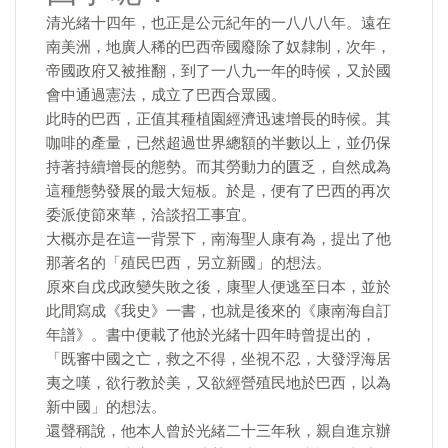
清光緒十四年，也正是公元紀年的一八八八年。遠在
南美洲，地廣人稀的巴西帝國廢除了奴隸制，次年，
帝國政府又被推翻，到了一八九一年的時候，又於國
會中通過憲法，成立了巴西合眾國。
此時的巴西，正值其種植園經濟迅速增長的時候。其
咖啡的產量，已然超過世界總額的半數以上，並仍保
持著持續增長的態勢。而其勞動力的匱乏，自然成為
這種態勢發展的最大短板。於是，便有了巴西的再次
委派使節來華，洽談招工事宜。
大概亦是在這一背景下，南海聖人康有為，提出了他
那著名的「殖民巴西，另立新國」的想法。
原來自戊戌政變失敗之後，康聖人便逃至日本，並於
此間寫成《我史》一書，也就是後來的《康南海自訂
年譜》。書中便載了他於光緒十四年時曾提出的，
「既審中國之亡，救之不得，坐視不忍，大發浮海居
夷之嘆，欲行教於美，又欲經營殖民地於巴西，以為
新中國」的想法。
還聲稱說，他本人曾於光緒二十三年秋，親自進京辦