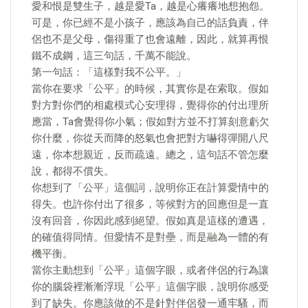
愛和恨是雙生子，越是愛Ta，越是心癢癢地想抱怨。
可是，你已經不是小孩子，應該為自己的話負責，伴
侶也不是父母，傷得重了也會遠離，因此，就算再恨
鐵不成鋼，這三句話，千萬不能說。
第一句話：「這樣對我不公平。」
當你在要求「公平」的時候，其實你是在索取。假如
對方對你們的相處模式心安理得，覺得你的付出理所
應當，Ta會覺得你小氣；假如對方並不打算刻意虧欠
你什麼，你從天而降的怒氣也會把對方嚇得彈開八尺
遠，你本想親近，反而疏遠。總之，這句話不管怎麼
說，都得不償失。
你想到了「公平」這個詞，說明你正在計算愛情中的
得失。也許你付出了很多，等候對方的回應但是一直
沒有回音，你因此感到絕望。假如真是這樣的遭遇，
的確值得同情。但愛情不是對壘，而是融為一體的有
機平衡。
當你主動想到「公平」這個字眼，或者伴侶的行為讓
你的腦袋裡漸漸浮現「公平」這個字眼，說明你感受
到了缺失。你應該做的不是針對伴侶發一通牢騷，而