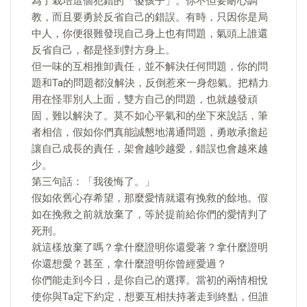
為了栽培這個犯錯的「傻孩子」。你不但要耐心調
教，而且要勇於反省自己的錯誤。有時，只因你是局
中人，你便很難發現自己身上也有問題，氣頭上誰還
反省自己，都是怪到對方身上。
但一味的互相推卸責任，並不解決任何問題，你的問
題和Ta的問題都沒解決，反倒惹來一身怨氣。把精力
用在怪罪別人上面，雙方自己的問題，也就越發頑
固，難以解決了。莫不如心平氣和的坐下來說話，筆
者相信，假如你們真能誠懇地溝通問題，勇敢承擔起
讓自己成長的責任，架會越吵越愛，錯誤也會越來越
少。
第三句話：「我後悔了。」
假如依舊心存希望，那麼愛情就還有挽救的餘地。假
如在挽救之前就放棄了，等於提前給你們的愛情判了
死刑。
就這樣放棄了嗎？拿什麼證明你還愛著？拿什麼證明
你還想愛？甚至，拿什麼證明你曾經愛過？
你們能走到今日，是你自己的選擇。當初的兩情相悅
使你與Ta定下約定，想要互相扶持著走到終點，但誰