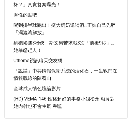
杯？」真實答案曝光！
聊性的貼吧
喝到掛半球跑出！挺大奶奶邀喝酒…正妹自己先醉
「濕漉漉解放」
約砲慘遇3秒俠 斯文男苦求戰3次「前後9秒」…
她暴怒趕人！
Uthome視訊聊天交友網
「說諜」中共情報保衛系統的活化石，一生戰鬥在
情報戰線的陳養山
全球成人情色壇論影片
(HD) VEMA-146 性格超好的事務小姐松永 就算對
她內射也不會生氣 吞噬