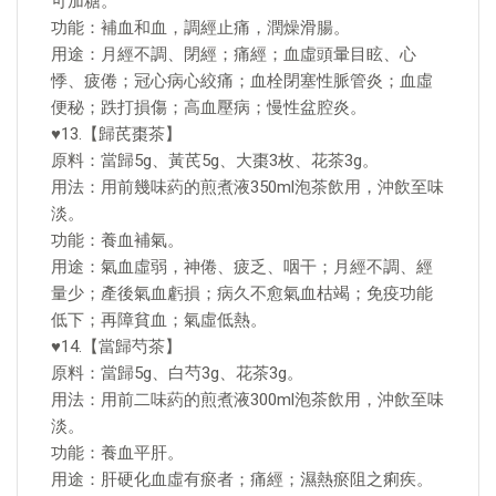
可加糖。
功能：補血和血，調經止痛，潤燥滑腸。
用途：月經不調、閉經；痛經；血虛頭暈目眩、心
悸、疲倦；冠心病心絞痛；血栓閉塞性脈管炎；血虛
便秘；跌打損傷；高血壓病；慢性盆腔炎。
♥13.【歸芪棗茶】
原料：當歸5g、黃芪5g、大棗3枚、花茶3g。
用法：用前幾味葯的煎煮液350ml泡茶飲用，沖飲至味
淡。
功能：養血補氣。
用途：氣血虛弱，神倦、疲乏、咽干；月經不調、經
量少；產後氣血虧損；病久不愈氣血枯竭；免疫功能
低下；再障貧血；氣虛低熱。
♥14.【當歸芍茶】
原料：當歸5g、白芍3g、花茶3g。
用法：用前二味葯的煎煮液300ml泡茶飲用，沖飲至味
淡。
功能：養血平肝。
用途：肝硬化血虛有瘀者；痛經；濕熱瘀阻之痢疾。