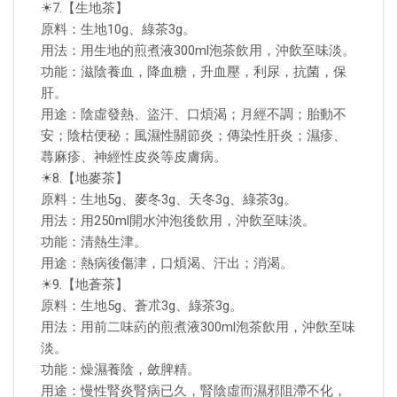
☀7.【生地茶】
原料：生地10g、綠茶3g。
用法：用生地的煎煮液300ml泡茶飲用，沖飲至味淡。
功能：滋陰養血，降血糖，升血壓，利尿，抗菌，保
肝。
用途：陰虛發熱、盜汗、口煩渴；月經不調；胎動不
安；陰枯便秘；風濕性關節炎；傳染性肝炎；濕疹、
蕁麻疹、神經性皮炎等皮膚病。
☀8.【地麥茶】
原料：生地5g、麥冬3g、天冬3g、綠茶3g。
用法：用250ml開水沖泡後飲用，沖飲至味淡。
功能：清熱生津。
用途：熱病後傷津，口煩渴、汗出；消渴。
☀9.【地蒼茶】
原料：生地5g、蒼朮3g、綠茶3g。
用法：用前二味葯的煎煮液300ml泡茶飲用，沖飲至味
淡。
功能：燥濕養陰，斂脾精。
用途：慢性腎炎腎病已久，腎陰虛而濕邪阻滯不化，