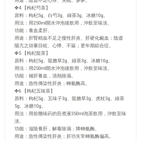
用途：陰血不足心悸、失眠、多夢。
✤4.【枸杞芍茶】
原料：枸杞5g、白芍3g、綠茶3g、冰糖10g。
用法：用250ml開水沖泡後飲用，沖飲至味淡。
功能：養血柔肝。
用途：肝腎精血不足之慢性肝炎、肝硬化衄血；陰虛
陽亢之頭暈目眩、心悸、不寐；更年期綜合症。
✤5.【枸杞龍茶】
原料：枸杞5g、龍膽草2g、綠茶3g、冰糖10g。
用法：用250ml開水沖泡後飲用，沖飲至味淡。
功能：補肝養血，清熱除濕。
用途：急性傳染性肝炎；轉氨酶高。
✤6.【枸杞五味茶】
原料：枸杞5g、五味子3g、龍膽草3g、虎杖3g、綠茶
5g、冰糖10g。
用法：用前幾味葯的煎煮液350ml泡茶飲用，沖飲至味
淡。
功能：滋陰養肝，解毒除濕；降轉氨酶。
用途：急性傳染性肝炎；肝功失常轉氨酶偏高。