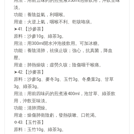
用法：用前五味葯的煎煮液350ml泡茶飲用，沖飲至味
淡。
功能：養陰益氣，利咽喉。
用途：火逆上氣，咽喉不利、乾咳咯痰。
➤41.【沙參茶】
原料：沙參10g、綠茶3g。
用法：用300ml開水沖泡後飲用。可加冰糖。
功能：養陰清肺，祛痰止咳；強心，抗真菌，降血
壓。
用途：肺熱燥咳；虛勞久咳；陰傷咽干喉痛。
➤42.【沙麥茶】
原料：沙參5g、麥冬3g、玉竹3g、冬桑葉2g、甘草
3g、綠茶3g。
用法：用前四味葯的煎煮液400ml，泡甘草、綠茶飲
用，沖飲至味淡。
功能：清肺潤燥。
用途：燥傷肺衛陰虧，發熱咳嗽、口乾渴。
✡43.【玉竹茶】
原料：玉竹10g、綠茶3g。