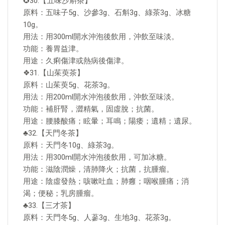
✪30.【五味沙斛茶】
原料：五味子5g、沙參3g、石斛3g、綠茶3g、冰糖
10g。
用法：用300ml開水沖泡後飲用，沖飲至味淡。
功能：養胃益津。
用途：久痢傷津或熱病後傷津。
❖31.【山茱萸茶】
原料：山茱萸5g、花茶3g。
用法：用200ml開水沖泡後飲用，沖飲至味淡。
功能：補肝腎，澀精氣，固虛脫；抗菌。
用途：腰膝酸痛；眩暈；耳鳴；陽痿；遺精；遺尿。
♣32.【天門冬茶】
原料：天門冬10g、綠茶3g。
用法：用300ml開水沖泡後飲用，可加冰糖。
功能：滋陰潤燥，清肺降火；抗菌，抗腫瘤。
用途：陰虛發熱；咳嗽吐血；肺癰；咽喉腫痛；消
渴；便秘；乳房腫瘤。
♣33.【三才茶】
原料：天門冬5g、人蔘3g、生地3g、花茶3g。