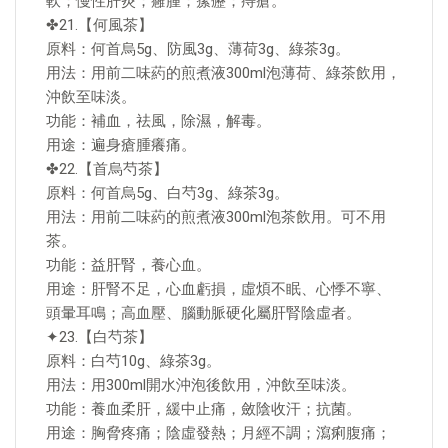
軟；慢性肝炎；癰腫；瘰癧；痔瘡。
✤21.【何風茶】
原料：何首烏5g、防風3g、薄荷3g、綠茶3g。
用法：用前二味葯的煎煮液300ml泡薄荷、綠茶飲用，
沖飲至味淡。
功能：補血，祛風，除濕，解毒。
用途：遍身瘡腫癢痛。
✤22.【首烏芍茶】
原料：何首烏5g、白芍3g、綠茶3g。
用法：用前二味葯的煎煮液300ml泡茶飲用。可不用
茶。
功能：益肝腎，養心血。
用途：肝腎不足，心血虧損，虛煩不眠、心悸不寧、
頭暈耳鳴；高血壓、腦動脈硬化屬肝腎陰虛者。
✦23.【白芍茶】
原料：白芍10g、綠茶3g。
用法：用300ml開水沖泡後飲用，沖飲至味淡。
功能：養血柔肝，緩中止痛，斂陰收汗；抗菌。
用途：胸脅疼痛；陰虛發熱；月經不調；瀉痢腹痛；