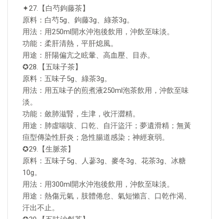
✦27.【白芍鉤藤茶】
原料：白芍5g、鉤藤3g、綠茶3g。
用法：用250ml開水沖泡後飲用，沖飲至味淡。
功能：柔肝清熱，平肝熄風。
用途：肝陽偏亢之眩暈、高血壓、目赤。
✪28.【五味子茶】
原料：五味子5g、綠茶3g。
用法：用五味子的煎煮液250ml泡茶飲用，沖飲至味
淡。
功能：斂肺滋腎，生津，收汗澀精。
用途：肺虛喘咳、口乾、自汗盜汗；夢遺滑精；無黃
疸型傳染性肝炎；急性腸道感染；神經衰弱。
✪29.【生脈茶】
原料：五味子5g、人蔘3g、麥冬3g、花茶3g、冰糖
10g。
用法：用300ml開水沖泡後飲用，沖飲至味淡。
用途：熱傷元氣，肢體倦怠、氣短懶言、口乾作渴、
汗出不止。