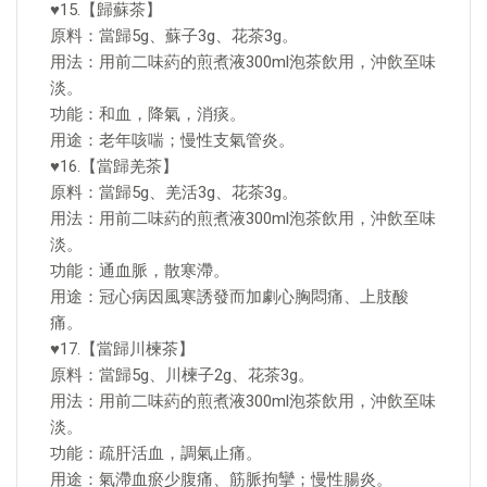
♥15.【歸蘇茶】
原料：當歸5g、蘇子3g、花茶3g。
用法：用前二味葯的煎煮液300ml泡茶飲用，沖飲至味
淡。
功能：和血，降氣，消痰。
用途：老年咳喘；慢性支氣管炎。
♥16.【當歸羌茶】
原料：當歸5g、羌活3g、花茶3g。
用法：用前二味葯的煎煮液300ml泡茶飲用，沖飲至味
淡。
功能：通血脈，散寒滯。
用途：冠心病因風寒誘發而加劇心胸悶痛、上肢酸
痛。
♥17.【當歸川楝茶】
原料：當歸5g、川楝子2g、花茶3g。
用法：用前二味葯的煎煮液300ml泡茶飲用，沖飲至味
淡。
功能：疏肝活血，調氣止痛。
用途：氣滯血瘀少腹痛、筋脈拘攣；慢性腸炎。