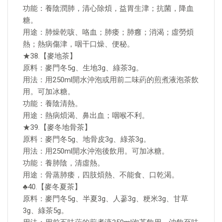
功能：養陰潤肺，清心除煩，益胃生津；抗菌，降血
糖。
用途：肺燥乾咳、咯血；肺痿；肺癰；消渴；虛勞煩
熱；熱病傷津，咽干口燥、便秘。
★38.【麥地茶】
原料：麥門冬5g、生地3g、綠茶3g。
用法：用250ml開水沖泡或用前二味葯的煎煮液泡茶飲
用。可加冰糖。
功能：養陰清熱。
用途：熱病煩渴、鼻出血；咽喉不利。
★39.【麥冬地骨茶】
原料：麥門冬5g、地骨皮3g、綠茶3g。
用法：用250ml開水沖泡後飲用。可加冰糖。
功能：養肺陰，清虛熱。
用途：骨蒸肺痿，四肢煩熱、不能食、口乾渴。
♣40.【麥冬夏茶】
原料：麥門冬5g、半夏3g、人蔘3g、粳米3g、甘草
3g、綠茶5g。