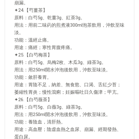
崩漏。
✦24.【芍薑茶】
原料：白芍5g、乾薑3g、紅茶3g。
用法：用前二味葯的煎煮液300ml泡茶飲用，沖飲至味
淡。
功能：溫經止痛。
用途：痛經；寒性胃腹疼痛。
✦25.【白芍梅茶】
原料：白芍5g、烏梅2枚、木瓜3g、綠茶3g。
用法：用250ml開水沖泡後飲用，沖飲至味淡。
功能：斂肝養胃。
用途：胃陰不足，納差、無食慾、口渴、舌紅少苔；
萎縮性胃炎；慢性瀉痢；妊娠嘔吐日久傷津；甲亢。
✦26.【白芍薇茶】
原料：白芍5g、白薇3g、綠茶3g。
用法：用250ml開水沖泡後飲用，沖飲至味淡。
功能：養陰血，清肝熱。
用途：高血壓；陰虛血熱之血尿、崩漏、經期發熱、
蛋白尿。