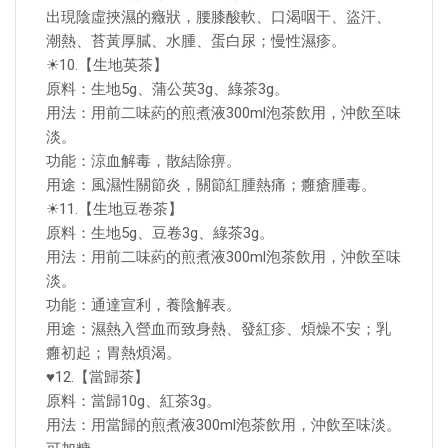
出現陰虛挾濕的癥狀，腰膝酸軟、口渴咽干、盜汗、
潮熱、苔黃厚膩、水腫、蛋白尿；慢性濕疹。
☀10.【生地英茶】
原料：生地5g、蒲公英3g、綠茶3g。
用法：用前二味葯的煎煮液300ml泡茶飲用，沖飲至味
淡。
功能：涼血解毒，散結除痹。
用途：風濕性關節炎，關節紅腫熱痛；癰瘡腫毒。
☀11.【生地豆卷茶】
原料：生地5g、豆卷3g、綠茶3g。
用法：用前二味葯的煎煮液300ml泡茶飲用，沖飲至味
淡。
功能：通達宣利，養陰解表。
用途：濕熱入營血而致身熱、發紅疹、煩燥不安；乳
癰初起；胃熱煩渴。
♥12.【當歸茶】
原料：當歸10g、紅茶3g。
用法：用當歸的煎煮液300ml泡茶飲用，沖飲至味淡。