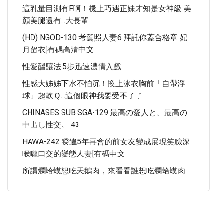
這乳量目測有F啊！機上巧遇正妹才知是女神級 美
顏美腿還有...大長輩
(HD) NGOD-130 考駕照人妻6 拜託你蓋合格章 妃
月留衣[有碼高清中文
性愛醞釀法·5步迅速濃情入戲
性感大姊姊下水不怕沉！換上泳衣胸前「自帶浮
球」超軟Ｑ…這個眼神我要受不了了
CHINASES SUB SGA-129 最高の愛人と、最高の
中出し性交。 43
HAWA-242 睽違5年再會的前女友變成展現笑臉深
喉嚨口交的變態人妻[有碼中文
所謂爛蛤蟆想吃天鵝肉，來看看誰想吃爛蛤蟆肉