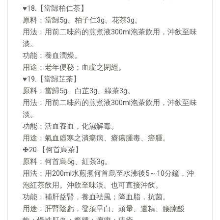
♥18.【當歸柏仁茶】
原料：當歸5g、柏子仁3g、花茶3g。
用法：用前二味葯的煎煮液300ml泡茶飲用，沖飲至味
淡。
功能：養血潤燥。
用途：老年便秘；血虛之閉經。
♥19.【當歸芷茶】
原料：當歸5g、白芷3g、綠茶3g。
用法：用前二味葯的煎煮液300ml泡茶飲用，沖飲至味
淡。
功能：活血養血，化濕解毒。
用途：氣血虛寒之潰瘍病、瘡瘍腫毒、癌腫。
✤20.【何首烏茶】
原料：何首烏5g、紅茶3g。
用法：用200ml水煎煮何首烏至水沸後5～10分鐘，沖
泡紅茶飲用。沖飲至味淡。也可直接沖飲。
功能：補肝益腎，養血祛風；降血脂，抗菌。
用途：肝腎陰虧，發須早白、頭暈、遺精、腰膝酸