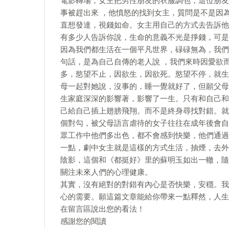
電影轉場，女主把男性朋友的衣服調包，這位朋友
事被趕出來 ，他憤怒的找到女主，質問是不是因
直想發達，視錢如命。女主用自己的方式去告訴他
有多少人告訴你說，生命的意義不光是掙錢，可是
因為我們都生活在一個平凡世界，碌碌無為，我們
句話，是為自己自傳的老人說 ，我們來時因愛欲
多，慾望不止，因欲生，因欲死。慾望不停，就生
母一起對她說，沒事的，睡一覺就好了，但願父母
生家庭深深的影響著，影響了一生。只有和自己和
己給自己插上翅膀飛翔。而不是終身尋找對錯。就
個對勾，被父母語言虐待的女子往往在成年後會自
眾工作中他們多出色，都不會感到快樂，他們通過
一點，劇中女主就是這樣的方式生活，抽煙，去外
陰影，這個和《都挺好》里的蘇明玉如出一轍，隨
關注未來人們的心理健康。
其實，沒有絕對的對錯有內心是否快樂，安穩。我
心的需要。願這篇文章能給你帶來一點釋然，人生
在留言區說出您的看法！
感謝您的閱讀