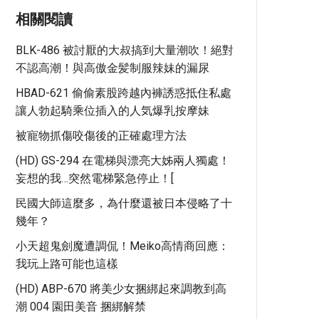
相關閱讀
BLK-486 被討厭的大叔搞到大量潮吹！絕對
不認高潮！與高傲金髪制服辣妹的漏尿
HBAD-621 偷偷素股跨越內褲誘惑抵住私處
讓人勃起騎乘位插入的人気爆乳按摩妹
被寵物抓傷咬傷後的正確處理方法
(HD) GS-294 在電梯與漂亮大姊兩人獨處！
妄想的我…突然電梯緊急停止！[
民國大師這麼多，為什麼還被日本侵略了十
幾年？
小天超鬼劍魔遭調侃！Meiko高情商回應：
我玩上路可能也這樣
(HD) ABP-670 將美少女捆綁起來調教到高
潮 004 園田美音 捆綁解禁