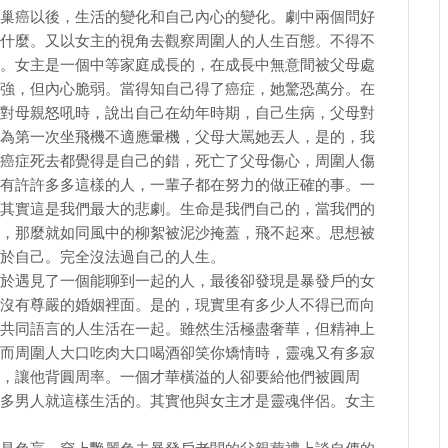
巢癌以後，生活的變化和自己內心的變化。劇中兩個問好
什麼。又以女主的視角去觀察周圍人的人生百態。不得不
。女主是一個中等家庭成長的，在成長中無意間被父母處
強，但內心脆弱。當得知自己得了癌症，她驚恐萬分。在
對母親怒吼時，說出自己在幼年時期，自己生病，父母對
為第一次坐飛機不適應暈機，父母大罵她丟人，是的，我
癌症死去都覺得是自己的錯，死亡了父母傷心，周圍人傷
有許許多多這樣的人，一輩子都在努力的做正確的事。一
其實這是我們最大的悲劇。生命是我們自己的，當我們的
，那麼就如同風中的柳絮被泥沙掩蓋，飛不起來。思想被
於自己。完全沒法過自己的人生。
於遇見了一個能聊到一起的人，最後卻發現是暴發戶的女
沒有尊嚴的婚姻裡面。是的，現實里有多少人不得已而向
共同語言的人生活在一起。雖然生活極盡奢華，但精神上
而周圍人大口吃肉大口喝酒卻笑你矯情時，靈魂又有多寂
，讓他背圓周率。一個才華橫溢的人卻要給他們被圓周
多男人就這樣生活的。其實他與女主才是靈魂伴侶。女主