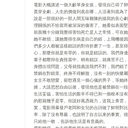
電影大概講述一個大齡單身女孩，發現自己得了卵
貫穿全劇，人生的價值到底在哪，人活著到底為了
說是一部很好的一部人間五味雜陳的描寫的良心劇
理關係的不恰當而被深深的傷害了。她看似表面堅
前面幾十分鐘我覺得害怕死亡是人之常情，可在她
她不耐煩，讓她覺得生病是自己的錯，上飛機後因
們多少人都被這樣錯誤的對待折磨了一生，甚至得
心，那麼你就是有罪的，你就是錯誤的。我們身邊
輩子都壓抑在責怪當中。稍有錯誤，就痛苦不已，
身體出現問題，父母就指責說我們不對，我們錯了
禁錮在對錯里。終身不得解脫，沒有一刻的快樂屬
女主不敢戀愛，卻想遇見一個心儀的男子，等她終
婿，大談思想自由以後，發現他也是被禁錮在一段
生活妥協，害怕生活的艱辛不得已和一個根本沒有
的慰籍幾乎是零。你說好風憑藉力，送我上青雲，
寞，電影用暴發戶老闆和女兒的台詞做了鮮明對比
率，除了沒有尊嚴，也說明了自古以來的事實。很
只給他一吻 ，告訴他生活是有意義的。