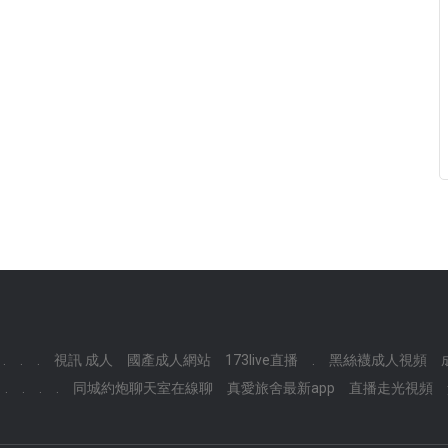
.
.
.
視訊 成人
國產成人網站
173live直播
.
黑絲襪成人視頻
.
.
.
.
同城約炮聊天室在線聊
真愛旅舍最新app
直播走光視頻