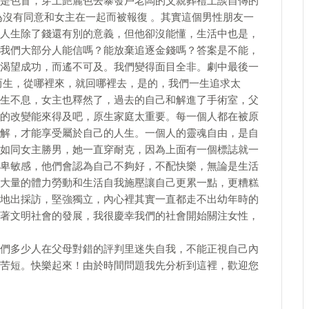
是色盲，穿上艷麗色去暴發戶老闆的父親葬禮上談自傳的
為沒有同意和女主在一起而被報復 。其實這個男性朋友一
人生除了錢還有別的意義，但他卻沒能懂，生活中也是，
我們大部分人能信嗎？能放棄追逐金錢嗎？答案是不能，
渴望成功，而遙不可及。我們變得面目全非。劇中最後一
而生，從哪裡來，就回哪裡去，是的，我們一生追求太
生不息，女主也釋然了，過去的自己和解進了手術室，父
的改變能來得及吧，原生家庭太重要。每一個人都在被原
解，才能享受屬於自己的人生。一個人的靈魂自由，是自
如同女主勝男，她一直穿耐克，因為上面有一個標誌就一
卑敏感，他們會認為自己不夠好，不配快樂，無論是生活
大量的體力勞動和生活自我施壓讓自己更累一點，更糟糕
地出採訪，堅強獨立，內心裡其實一直都走不出幼年時的
著文明社會的發展，我很慶幸我們的社會開始關注女性，
們多少人在父母對錯的評判里迷失自我，不能正視自己內
苦短。快樂起來！由於時間問題我先分析到這裡，歡迎您