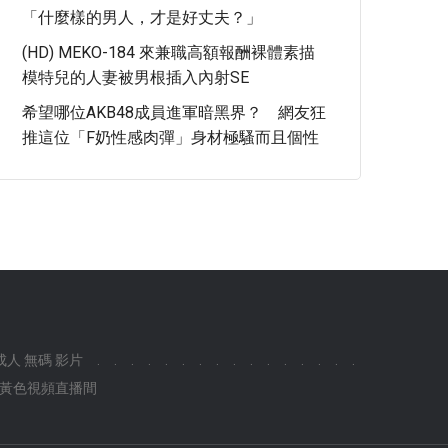
「什麼樣的男人，才是好丈夫？」
(HD) MEKO-184 來兼職高額報酬裸體素描
模特兒的人妻被男根插入內射SE
希望哪位AKB48成員進軍暗黑界？ 網友狂
推這位「F奶性感肉彈」身材極騷而且個性
成人 無碼 影片
.
.
.
.
.
.
.
.
.
.
.
.
.
.
.
.
黃色視頻直播間