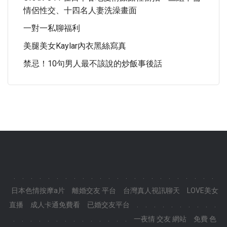
情侶性交、十四名人妻洗澡畫面
一對一私聊福利
美腿美女Kaylar內衣黑絲寫真
禁忌！10句男人最不該說的炒飯事後話
.
.
.
.
.
.
.
.
.
.
.
.
.
.
.
.
.
.
.
.
.
.
.
.
日本色情按摩a片
離婚交友 平台
台灣真人視訊聊天
LOVE美女
直播
成人卡通免費看
已婚交友平台
.
.
.
.
.
.
.
.
.
.
.
.
.
.
.
.
.
.
.
.
.
.
.
.
一夜情 交友 網站
免費 色