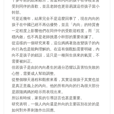
十多年前的結果顯示，害羞和內向的孩子在學校里會
受到同伴的喜歡，並且老師也更容易讓這些孩子當小
幹部。
可是近幾年，結果完全不是這麼回事了，現在內向的
孩子在中國已經不再佔優勢，並且「內向」的特質會
一定程度上影響他們在同伴中的受歡迎程度，而「沉
穩內斂」也不再是老師挑選小幹部的重要依據了。
從這樣的一個研究來看，這位媽媽著急改變孩子的內
向行為也是能夠理解的。在這有個觀點需要明確，內
向不是孩子的錯誤，這只是一種與生俱來的氣質，不
需要被糾正。
但若孩子是由於內向產生的過分恐懼以及害怕失敗的
心態，需要成人幫助調整。
從整個聊天過程和觀察來看，其實這個孩子其實也並
是真正意義上的內向。他的所有內向的行為很大部分
是跟隨媽媽的暗示而表現出來。
所以有時候，家長的引導語言也甚是重要。
研究表明，一個人內向還是外向的主要區別在於的是
如何對外界刺激作出回應。