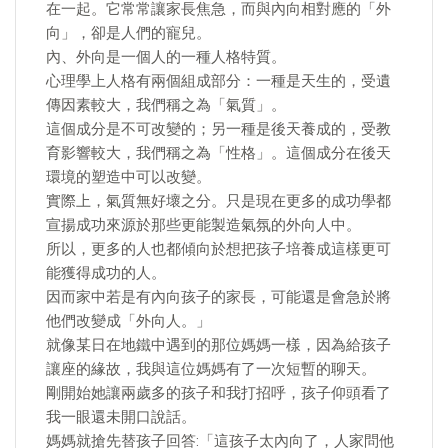
在一起。它常常讓家長焦急，而與內向相對應的「外
向」，卻是人們的寵兒。
內、外向是一個人的一種人格特質。
心理學上人格有兩個組成部分：一種是天生的，受遺
傳因素較大，我們稱之為「氣質」。
這個成分是不可改變的；另一種是後天養成的，受教
育影響較大，我們稱之為「性格」。這個成分在後天
環境的塑造中可以改變。
實際上，氣質無好壞之分。只是現在更多的成功學都
宣揚成功來源於那些更能製造氣氛的外向人中。
所以，更多的人也都傾向於想把孩子培養成這樣更可
能獲得成功的人。
因而家中若是有內向孩子的家長，可能還是會急於將
他們改變成「外向人。」
就像某日在地鐵中遇到的那位媽媽一樣，因為給孩子
讓座的緣故，我與這位媽媽有了一次短暫的聊天。
剛開始她讓兩歲多的孩子和我打招呼，孩子仰頭看了
我一眼還未開口說話。
媽媽就搶先替孩子回答:「這孩子太內向了，人家問他