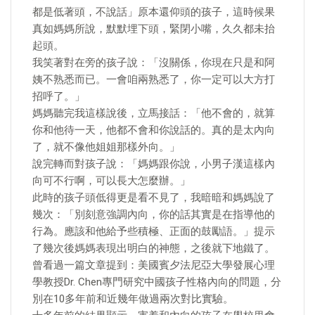
都是低著頭，不說話」原本還仰頭的孩子，這時候果
真如媽媽所說，默默埋下頭，緊閉小嘴，久久都未抬
起頭。
我笑著對在旁的孩子說：「沒關係，你現在只是和阿
姨不熟悉而已。一會咱兩熟悉了，你一定可以大方打
招呼了。」
媽媽聽完我這樣說後，立馬接話：「他不會的，就算
你和他待一天，他都不會和你說話的。真的是太內向
了，就不像他姐姐那樣外向。」
說完轉而對孩子說：「媽媽跟你說，小男子漢這樣內
向可不行啊，可以長大怎麼辦。」
此時的孩子頭低得更是看不見了，我暗暗和媽媽說了
幾次：「別刻意強調內向，你的話其實是在指導他的
行為。應該和他給予些積極、正面的鼓勵語。」提示
了幾次後媽媽表現出明白的神態，之後就下地鐵了。
曾看過一篇文章提到：美國賓夕法尼亞大學發展心理
學教授Dr. Chen專門研究中國孩子性格內向的問題，分
別在10多年前和近幾年做過兩次對比實驗。