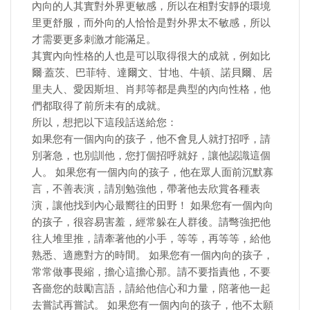
內向的人其實對外界更敏感，所以在相對安靜的環境
里更舒服，而外向的人恰恰是對外界太不敏感，所以
才需要更多刺激才能滿足。
其實內向性格的人也是可以取得很大的成就，例如比
爾·蓋茨、巴菲特、達爾文、甘地、牛頓、諾貝爾、居
里夫人、愛因斯坦、肖邦等都是典型的內向性格，他
們都取得了前所未有的成就。
所以，想把以下這段話送給您：
如果您有一個內向的孩子，他不會見人就打招呼，請
別著急，也別訓他，您打個招呼就好，讓他認識這個
人。 如果您有一個內向的孩子，他在眾人面前沉默寡
言，不善表演，請別勉強他，帶著他去欣賞各種表
演，讓他找到內心最嚮往的田野！ 如果您有一個內向
的孩子，很容易害羞，經常躲在人群後。請彆強把他
往人堆里推，請牽著他的小手，等等，再等等，給他
熟悉、適應對方的時間。 如果您有一個內向的孩子，
常常做事畏縮，擔心這擔心那。請不要指責他，不要
吝嗇您的鼓勵言語，請給他信心和力量，陪著他一起
去嘗試再嘗試。 如果您有一個內向的孩子，他不太願