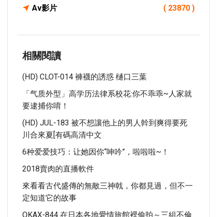
Av影片
( 23870 )
相關閱讀
(HD) CLOT-014 褲襪的誘惑 樋口三葉
「气质外型」高学历法律系校花:你不乖乖~人家就
要逮捕你唷！
(HD) JUL-183 被不想讓他上的男人幹到爽得要死
川合來夏[有碼高清中文
6种爱爱技巧：让她因你“呻吟”，啦啦啦~！
2018賣肉的直播軟件
來看看古代盛傳的無敵三神戟，你都見過，但不一
定知道它的故事
OKAX-844 在日本各地愛情旅館裡偷拍～三組不倫