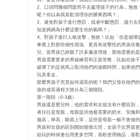
2、口頭問幾個問題而不去處理孩子的行為，無效
呢？你以為我喜歡清理你的髒東西嗎？」
3、避免對孩子進行懲罰，或者中斷懲罰，儘力去
知道媽媽為什麼這麼生你的氣嗎？」
4、對孩子進行人格攻擊，無效！比如「你是個壞
事實上對那些個性很強、更具有攻擊性的男孩培養
兒。當男孩已經聽了許多遍道理後，那他需要的是
男孩需要更多的界線練習和正面管教，比如在孩子
破壞了約定就馬上取消他們的遊戲時間，如果他們
玩具拿走。
那麼男孩子究竟如何成長的呢？我們父母在他們的
孩的成長過程大致分為三個階段。
第一階段（0-3歲）
男孩還是嬰兒時，他的需求和女孩沒有什麼區別，
者往往是母親，母親提供他最需要的奶水、安撫和
拋高，舉高，騎肩上等，這些是母親一般不會做的
男孩和女孩的區別開始慢慢出現，女孩子比男孩更
始玩的時候會佔用更多空間，喜歡使用物品，喜歡