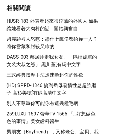
相關閱讀
HUSR-183 外表看起來很淫蕩的外國人 如果
讓她看著大肉棒的話… 開始興奮自
趙麗穎被人怒懟：憑什麼戲份都給你一人？
將你雪藏和封殺又咋的
DASS-003 鄰居睡走我女友。「隔牆被罵的
女裝大叔之怒」 黑川堇[有碼中文字
三式經典按摩手法迅速喚起你的性欲
(HD) SPRD-1346 搞到岳母發情性慾超強繼
子 高杉美穂[有碼高清中文字
別人不尊重你可能你有這幾種毛病
259LUXU-1597 奢華TV 1565 『…好想做色
色的事情』美女齒科醫生
男朋友（Boyfriend），又称老公、宝贝、我