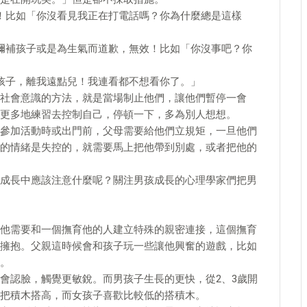
！比如「你沒看見我正在打電話嗎？你為什麼總是這樣
彌補孩子或是為生氣而道歉，無效！比如「你沒事吧？你
孩子，離我遠點兒！我連看都不想看你了。」
社會意識的方法，就是當場制止他們，讓他們暫停一會
更多地練習去控制自己，停頓一下，多為別人想想。
參加活動時或出門前，父母需要給他們立規矩，一旦他們
的情緒是失控的，就需要馬上把他帶到別處，或者把他的
成長中應該注意什麼呢？關注男孩成長的心理學家們把男
他需要和一個撫育他的人建立特殊的親密連接，這個撫育
擁抱。父親這時候會和孩子玩一些讓他興奮的遊戲，比如
。
會認臉，觸覺更敏銳。而男孩子生長的更快，從2、3歲開
把積木搭高，而女孩子喜歡比較低的搭積木。