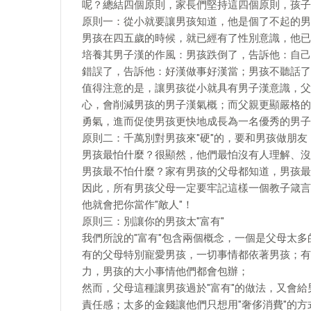
呢？總結四個原則，家長們堅持這四個原則，孩子
原則一：從小就要讓男孩知道，他是個了不起的男
男孩在四五歲的時候，就已經有了性別意識，他已
培養其男子漢的作風：男孩跌倒了，告訴他：自己
錯誤了，告訴他：好漢做事好漢當；男孩不聽話了
值得注意的是，讓男孩從小就具有男子漢意識，父
心，會削減男孩的男子漢氣概；而父親更顯嚴格的
勇氣，進而促使男孩更快地成長為一名優秀的男子
原則二：千萬別對男孩來"硬"的，要和男孩做朋友
男孩最怕什麼？很顯然，他們最怕沒有人理解、沒
男孩最不怕什麼？家有男孩的父母都知道，男孩最
因此，所有男孩父母一定要牢記這樣一個教子箴言
他就會把你當作"敵人"！
原則三：別讓你的男孩太"富有"
我們所說的"富有"包含兩個概念，一個是父母太
有的父母特別寵愛男孩，一切事情都依著男孩；有
力，男孩的大小事情他們都會包辦；
然而，父母這種讓男孩過於"富有"的做法，又會
責任感；太多的金錢讓他們只想用"奢侈消費"的