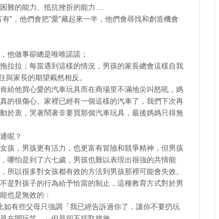
困難的能力、抵抗挫折的能力……
有"，他們會把"愛"藏起來一半，他們會尋找和創造機會
，他做事卻總是唯唯諾諾；
拖拉拉；每當遇到這樣的情況，男孩的家長總會這樣自我
往往與家長的期望截然相反。
肯給他買心愛的汽車玩具而在商場里不滿地尖叫怒吼，媽
真的很傷心。家裡已經有一個這樣的汽車了，我們下次再
動於衷，哭著鬧著非要買那個汽車玩具，最後媽媽只得無
通呢？
女孩，男孩更有活力，也更富有冒險和競爭精神，但男孩
，哪怕是到了六七歲，男孩也難以表現出很強的共情能
，所以很多對女孩都有效的方法到男孩那裡可能會失效。
不是對孩子的行為給予恰當的制止，這種教育方式對於男
能也是無效的：
比如有些父母只強調「我已經告訴過你了，讓你不要扔玩
是在開玩笑。」但是卻不採取措施。