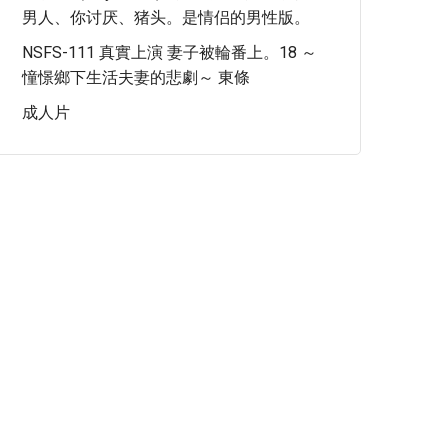
男人、你讨厌、猪头。是情侣的男性版。
NSFS-111 真實上演 妻子被輪番上。18 ～
憧憬鄉下生活夫妻的悲劇～ 東條
成人片