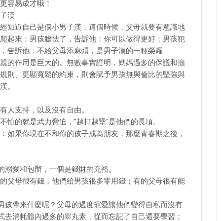
更容易成才哦！
子漢
經知道自己是個小男子漢，這個時候，父母就要有意識地
爬起來；男孩膽怯了，告訴他：你可以做得更好；男孩犯
，告訴他：不給父母添麻煩，是男子漢的一種榮耀
親的作用是巨大的。無數事實證明，媽媽過多的保護和擔
規則、更顯寬鬆的約束，則會賦予男孩無與倫比的堅強與
漢。
有人支持，以及沒有自由。
不怕的就是武力脅迫，"越打越犟"是他們的長項。
：如果你現在不和你的孩子成為朋友，那麼青春期之後，
多的溺愛和包辦，一個是錢財的充裕。
的父母很有錢，他們給男孩很多零用錢；有的父母很有能
給男孩帶來什麼呢？父母的過度寵愛讓他們變得自私而沒有
方式去消耗體內過多的睾丸素，從而忘記了自己還要學習；