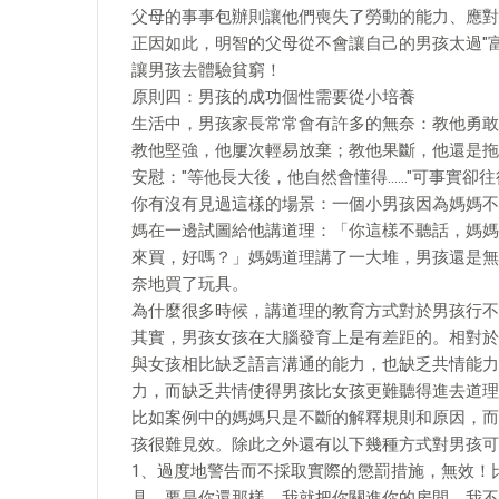
父母的事事包辦則讓他們喪失了勞動的能力、應對
正因如此，明智的父母從不會讓自己的男孩太過"富
讓男孩去體驗貧窮！
原則四：男孩的成功個性需要從小培養
生活中，男孩家長常常會有許多的無奈：教他勇敢
教他堅強，他屢次輕易放棄；教他果斷，他還是拖
安慰："等他長大後，他自然會懂得……"可事實卻
你有沒有見過這樣的場景：一個小男孩因為媽媽不
媽在一邊試圖給他講道理：「你這樣不聽話，媽媽
來買，好嗎？」媽媽道理講了一大堆，男孩還是無
奈地買了玩具。
為什麼很多時候，講道理的教育方式對於男孩行不
其實，男孩女孩在大腦發育上是有差距的。相對於
與女孩相比缺乏語言溝通的能力，也缺乏共情能力
力，而缺乏共情使得男孩比女孩更難聽得進去道理
比如案例中的媽媽只是不斷的解釋規則和原因，而
孩很難見效。除此之外還有以下幾種方式對男孩可
1、過度地警告而不採取實際的懲罰措施，無效！
具。要是你還那樣，我就把你關進你的房間。我不