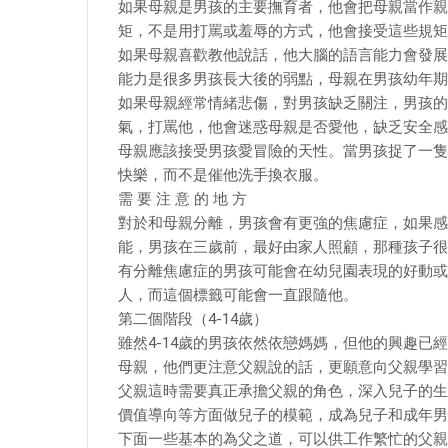
如果母親是男孩的主要撫育者，他會把母親當作親
矩，不是用打罵或羞辱的方式，他會接受這些規矩
如果母親喜歡教他說話，他大腦的語言能力會發展
能力是很多男孩長大後的弱點，母親在男孩幼年期
如果母親經常情緒悲傷，對男孩缺乏關注，男孩的
氣，打罵他，他會迷惑母親是否愛他，缺乏安全感
母親應該接受男孩愛冒險的天性。當男孩捉了一隻
快樂，而不是催他洗手換衣服。
需 要 注 意 的 地 方
對於和母親分離，男孩會有更強的焦慮症，如果感
能，男孩在三歲前，最好由家人照顧，那種孩子很
有分離焦慮症的男孩可能會在幼兒園表現的好動或
人，而這個標籤可能會一直跟隨他。
第二個階段（4-14歲）
雖然4-14歲的男孩依然依戀媽媽，但他的興趣
母親，他們更注意父親說的話，更願意向父親學習
父親這時需要真正承擔父親的角色，深入兒子的生
價值導向等方面做兒子的模範，成為兒子和成年男
下面一些基本的為父之道，可以供工作繁忙的父親