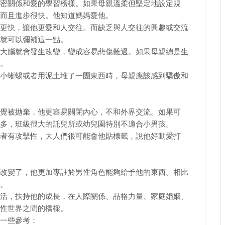
密關係和愛的學習榜樣。如果母親溫柔但堅定地設定規
而且進步很快。他知道媽媽愛他。
更快，讓他更愛和人交往。而缺乏與人交往的興趣或交流
就可以彌補這一點。
大腦就會發生改變，變成容易悲傷難過。如果母親總是生
。
小蜥蜴或者用泥土堆了一團東西時，母親應該感到驕傲和
覺被拋棄，他更容易關閉內心，不和外界交流。如果可
多，班級很大的託兒所或幼兒園特別不適合小男孩。
者有攻擊性，大人們很可能會他貼標籤，說他好動愛打
已經改變了，他更加專註於男性角色能夠給予他的東西。相比
。
活，扶持他的成長，在人際關係、品格力量、家庭婚姻、
性世界之間的橋樑。
一些參考：