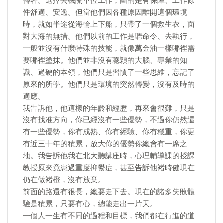
轉著。選擇去機關單位工作，圖的是有保障、工作條
件舒適、安逸。但當他們因各種原因離開這個環境
時，就如半途從海輪上下船，只帶了一個救生衣，面
對大海的無措。他們以前的工作是聽命令、去執行，
一般並沒有什麼特殊的技能，就像萬金油一樣哪裡需
要哪裡塗抹。他們並非沒有聰穎的大腦、專業的知
識、過硬的本領，他們只是習慣了一些思維，忘記了
原來的所學。他們只是環境的突然轉變，沒有及時的
適應。
我告訴他，他這樣的年齡和經歷，再來會很難，只是
沒有找准方向，你已經沒有一些優勢，不過你仍然還
有一些優勢，你有成熟、你有經驗、你有穩重，你更
有近三十年的積累，放大你的優勢你總會有一席之
地。我告訴他我在北大聽講座時，心理輔導課的授課
教授原來竟患過重度抑鬱症，甚至告訴他褚時健現在
仍在做褚橙，沒有放棄。
前面的路還有很長，總要走下去。現在的諸多失敗體
驗是積累，只要有心，總能走出一片天。
一個人一生有不同的過程和目標，我們都在行進的道