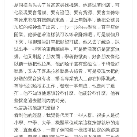
易同樣首先去了首富家尋找機遇。他嘗試著開店，可
他發現要會電腦、要有證照、要有貨源、要會宣傳等
等原來都沒有接觸的東西，世上無難事，他把公務員
加班的精神拿了出來，一步一步的去學習，直至店鋪
開業。他夢想著這樣就可以等著賺錢吧，可是幾個月
下來，聊聊幾筆訂單把願望打破。他又去了鹹魚，試
試出手一些舊的東西練練手，可是問津著仍是寥寥無
幾。他又刷起了朋友圈，學著做微商，好多朋友像他
以前一樣把他拉黑。他的嗓子還有些磁性，平時愛好
聽書，又去了喜馬拉雅聽書去錄音，可是發現大把的
好聽的聲音擁有者、播音專業的人士都在排隊測試。
等等他試驗很多工作，發現一事無成，他走向了迷
茫，他不知道他應該幹些什麼、他能幹些什麼。他有
些懷念過去體制內的時光。
他告訴我他該怎麼辦？
看到他的經歷，我覺得代表了一些人群。很多人是從
小學、中學、大學、機關單位就業這樣按部就班的走
來，直至退休，一輩子像鬧鐘一樣按著固定的軌跡運