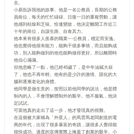
去。
小易告訴我他的故事。他是一名公務員，長期的公務
員崗位，每天的忙忙碌碌、日復一日的重複勞動，讓
他感到枯燥和乏味。恰逢變故，他決定離開工作近三
十年的崗位，自謀生路、自食其力。
他本來有很多人羨慕的職業—-公務員，穩定而安逸。
他也覺得他很有能力，能夠干很多事情，而且能夠成
功，別人能夠做到的他也能夠做得更好。所以離開時
他信心滿滿。
但他忽略了一點，他已經45歲了，是中年油膩大叔
了，他也不再年輕。他有的是少許的激情、固化的大
腦和逐漸老化的身體。
他同學是做生意的，按照以前他同學的說法，他是體
制內的人，不會理解體制外的艱辛。他不服氣，他決
定試試。
可當他真的走出了這一步，他才發現真的很難。
在這個被大家稱為「外星人」的馬雲馬老闆創造的電
商的年代，出現了很多暴富的奇蹟，讓很多人覺得能
很快成功。過度的宣傳實際上掩蓋了創業的艱辛。小