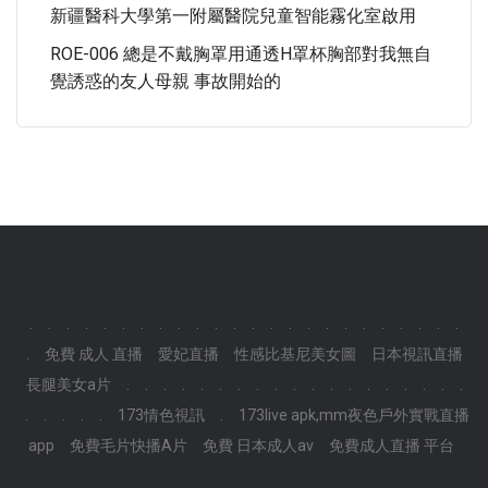
新疆醫科大學第一附屬醫院兒童智能霧化室啟用
ROE-006 總是不戴胸罩用通透H罩杯胸部對我無自
覺誘惑的友人母親 事故開始的
.
.
.
.
.
.
.
.
.
.
.
.
.
.
.
.
.
.
.
.
.
.
.
.
.
免費 成人 直播
愛妃直播
性感比基尼美女圖
日本視訊直播
長腿美女a片
.
.
.
.
.
.
.
.
.
.
.
.
.
.
.
.
.
.
.
.
.
.
.
.
173情色視訊
.
173live apk,mm夜色戶外實戰直播
app
免費毛片快播A片
免費 日本成人av
免費成人直播 平台