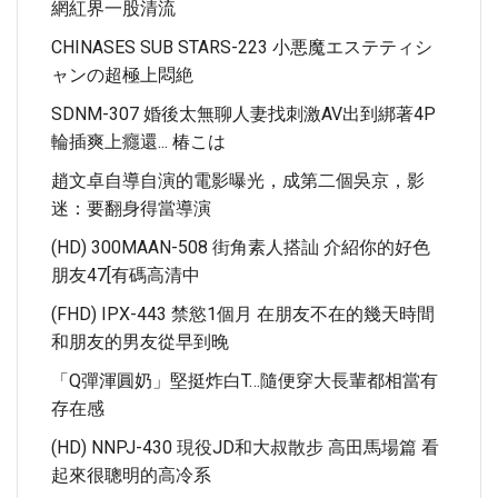
網紅界一股清流
CHINASES SUB STARS-223 小悪魔エステティシ
ャンの超極上悶絶
SDNM-307 婚後太無聊人妻找刺激AV出到綁著4P
輪插爽上癮還... 椿こは
趙文卓自導自演的電影曝光，成第二個吳京，影
迷：要翻身得當導演
(HD) 300MAAN-508 街角素人搭訕 介紹你的好色
朋友47[有碼高清中
(FHD) IPX-443 禁慾1個月 在朋友不在的幾天時間
和朋友的男友從早到晚
「Q彈渾圓奶」堅挺炸白T…隨便穿大長輩都相當有
存在感
(HD) NNPJ-430 現役JD和大叔散步 高田馬場篇 看
起來很聰明的高冷系