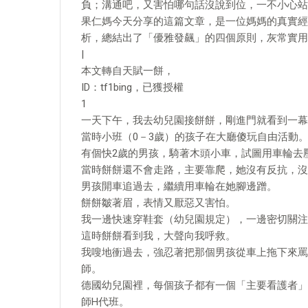
負；溝通吧，又害怕哪句話沒說到位，一不小心站
果仁媽今天分享的這篇文章，是一位媽媽的真實經
析，總結出了「優雅發飆」的四個原則，灰常實用
|
本文轉自天賦一餅，
ID：tf1bing，已獲授權
1
一天下午，我去幼兒園接餅餅，剛進門就看到一幕
當時小班（0－3歲）的孩子在大廳傻玩自由活動
有個快2歲的男孩，騎著木頭小車，試圖用車輪去
當時餅餅還不會走路，主要靠爬，她沒有反抗，沒
男孩開車追過去，繼續用車輪在她腳邊蹭。
餅餅皺著眉，表情又厭惡又害怕。
我一邊快速穿鞋套（幼兒園規定），一邊密切關注
這時餅餅看到我，大聲向我呼救。
我嗖地衝過去，強忍著把那個男孩從車上拖下來罵
師。
德國幼兒園裡，每個孩子都有一個「主要看護者」
師H代班。