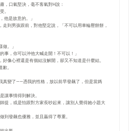
肅，口氣堅決，毫不客氣對H說：
受。
察，他是故意的。」
，走到男孩跟前，對他堅定說，「不可以用車輪壓餅餅，
樣做。」
的事，你可以沖他大喊走開！不可以！」
，好像心裡還是有個結沒解開，卻又不知道是什麼結。
道歉。
我真變了——憑我的性格，放以前早發飆了，但是當媽
是讓事情得到解決。
師提，或是怕跟對方家長吵起來，讓別人覺得她小題大
做到發飆也優雅，並且贏得了尊重。
娃出氣。