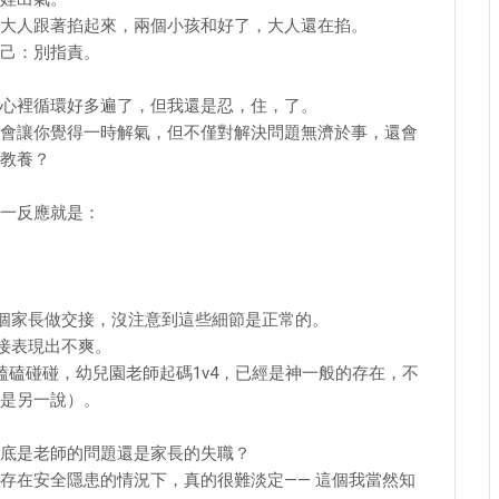
大人跟著掐起來，兩個小孩和好了，大人還在掐。
己：別指責。
p在心裡循環好多遍了，但我還是忍，住，了。
會讓你覺得一時解氣，但不僅對解決問題無濟於事，還會
教養？
一反應就是：
個家長做交接，沒注意到這些細節是正常的。
接表現出不爽。
磕磕碰碰，幼兒園老師起碼1v4，已經是神一般的存在，不
是另一說）。
底是老師的問題還是家長的失職？
存在安全隱患的情況下，真的很難淡定—— 這個我當然知