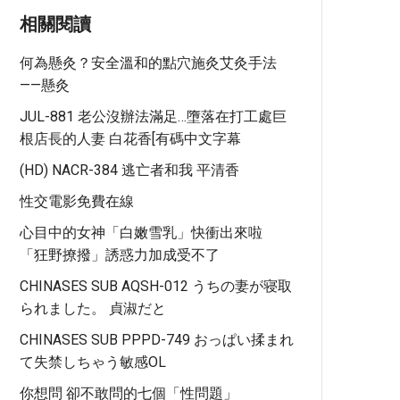
相關閱讀
何為懸灸？安全溫和的點穴施灸艾灸手法
——懸灸
JUL-881 老公沒辦法滿足…墮落在打工處巨
根店長的人妻 白花香[有碼中文字幕
(HD) NACR-384 逃亡者和我 平清香
性交電影免費在線
心目中的女神「白嫩雪乳」快衝出來啦
「狂野撩撥」誘惑力加成受不了
CHINASES SUB AQSH-012 うちの妻が寝取
られました。 貞淑だと
CHINASES SUB PPPD-749 おっぱい揉まれ
て失禁しちゃう敏感OL
你想問 卻不敢問的七個「性問題」