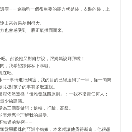
遺症—— 金融狗一個很重要的能力就是裝，衣裝的裝，上
說出來效果差別很大。
方也會感受到一股正氣撲面而來。
心吧。然後她又對餅餅說，跟媽媽說拜拜啦！
間，我希望跟你私下聊聊。
現在吧。
水——事情進行到這，我的目的已經達到了一半，從一句簡
到我對孩子的事有多麼重視。
過程依然遵循「優雅發飆四原則」：一我不指責任何人；
量少給建議。
括為三個關鍵詞：逆轉，打臉，高級。
並表示完全理解我的感受。
不知道的秘密——
頭髮黑眼珠的亞洲小姑娘，本來就讓他覺得新奇，他很想