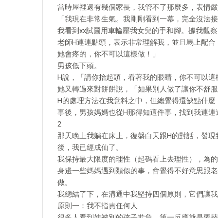
當時屋裡還有幾個家長，我管不了那麼多，表情嚴
「我現在非常生氣。我剛剛看到一幕，完全沒法接
我看到xx試圖用車輪壓我女兒的手和腳。據我觀
老師H連連點頭，表示非常理解我，並且馬上配合
她會疼的，你不可以這樣做！」
男孩低下頭。
H說，「請你抬起頭，看著我的眼睛，你不可以這
她又轉過來對餅餅說，「如果別人做了讓你不舒服
H的處理方法在我意料之中，但總覺得還缺點什麼
事後，男孩媽媽也從H那得知這件事，找到我連連
2
那天晚上我躺在床上，復盤白天跟H的對話，發現
後，我已經成仙了。
我保持最大限度的理性（起碼看上去理性），為的
身邊一些媽媽遇到類似的事，會覺得不好意思跟老
做。
我總結了下，在溝通中我堅持四個原則，它們讓我
原則一：我不指責任何人
很多人看到娃被別的孩子欺負，第一反應就是要替