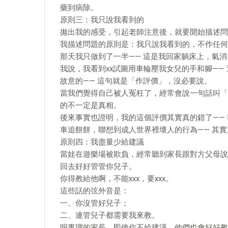
藥到病除。
原則三：我只說我看到的
拋出我的感受，引起老師注意後，就要開始描述問
我描述問題的原則是：我只說我看到的，不作任何
那天我只做到了一半—— 這是我回家躺床上，氣
我說，我看到xx試圖用車輪壓我女兒的手和腳——
故意的—— 這句就是「作評價」，沒必要說。
當我們覺得自己被人冤枉了，經常會說一句話叫「
的不一定是真相。
後來事實也證明，我的這個評價其實真的錯了——
車追餅餅，聯想到成人世界裡壞人的行為—— 其
原則四：我盡量少給建議
當娃在遊樂場被欺負，經常聽到家長跟對方父母說
回去好好管管你兒子。
你得教給他啊，不能xxx，要xxx。
這些話的弦外音是：
一、你沒管好兒子；
二、連管兒子都需要我來教。
明事理的家長，即使你不給建議，他們也會好好教