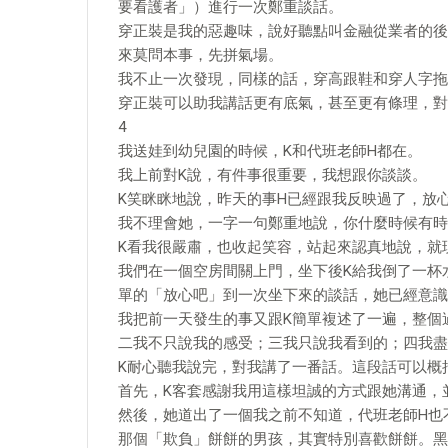
要看護者」）進行一次鄭重談話。
穿正裝是我的惡趣味，說好聽點叫金融從業者的後
來莫問本事，先拼氣場。
我不止一次發現，同樣的話，穿高跟鞋和穿人字拖
穿正裝可以助我講話更有底氣，甚至更有條理，對
4
我送娃到幼兒園的時候，K和代班老師H都在。
我上前對K說，有件事很重要，我想跟你談談。
K笑眯眯地說，昨天的事H已經跟我反映過了，放
我不理會她，一字一句鄭重地說，你什麼時候有時
K看我很嚴肅，也收起笑容，站起來認真地說，就
我們在一個空房間關上門，坐下後K給我倒了一杯
單的「放心吧」到一次坐下來的談話，她已經意識
我把前一天發生的事又跟K簡單複述了一遍，整個
二我不只說我的感受；三我只說我看到的；四我盡
K耐心聽我說完，對我講了一番話。這段話可以概
首先，K客套感謝我用這樣坦誠的方式跟她溝通，
然後，她道出了一個我之前不知道，代班老師H也
那個「欺負」餅餅的男孩，其實特別喜歡餅餅。黑