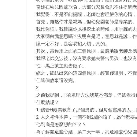
當娃在幼兒園被欺負，大部分家長會忍不住提醒老
我覺得，不是不能提醒，老師也會理解你的心情，
首先，雖然你才是親媽，但幼兒園老師是專業的。
我比你強，我建議你以後挖土的時候，用手腕的力量
大家明白我意思嗎？沒明白是吧，意思就是說，作
議一定不好，是容易招人煩，真的。
其次，當你用上面的三個原則，嚴肅地跟老師反應
我跟老師交涉後，沒有要求她去警告男孩，也沒有
性，馬上就主動去做了。
總之，總結出來的這四個原則，經實踐證明，不僅
但這個故事還沒完。
3
之前我提到，H的處理方法我基本滿意，但總覺得
什麼結呢？
1. 儘管H嚴厲教育了那個男孩，但每個當媽的人
2. 人之初性本善，一個不到2歲的孩子，為什麼
他到底是怎麼想的？？？
為了解開這些心結，第二天一早，我送娃去幼兒園