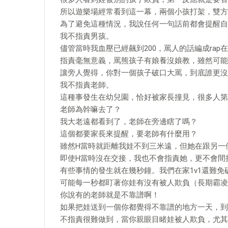
所以遊樂場經常看到這一幕，兩個小孩打架，雙方
為了避免這種情況，我說任何一句話前都會提醒自
我不指責男孩。
儘管當時我血壓已經飆到200，罵人的話編成ra
指責毫無意義，罵熊孩子有娘養沒娘教，雖然可能
讓旁人覺得，你對一個孩子破口大罵，到底誰更沒
我不指責老師。
這種事發生在幼兒園，恰好被家長撞見，很多人第
老師為幹嘛去了？
我大老遠都看到了，老師在旁邊瞎了嗎？
這個都要家長來提醒，要老師有什麼用？
雖然H當時就距離我娃不到三米遠，但她在跟另一
即使H當時沒在交接，我也不會指責她，更不會間
有些事情的發生就在幾秒鐘。我們在家1v1還難免
可能每一秒都盯著你娃有沒有被人欺負（長期霸凌
你說有的老師就是不靠譜啊！
如果把娃送到一個你都覺得不靠譜的地方一天，到
不指責很難做到，當你親眼目睹娃被人欺負，尤其