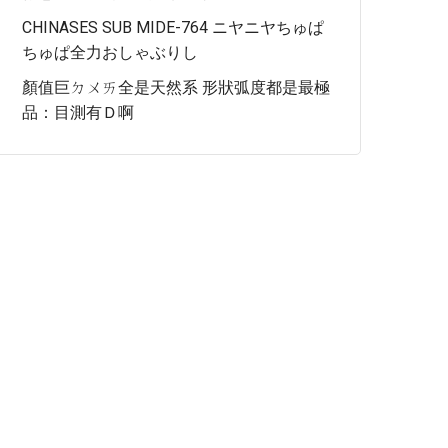
CHINASES SUB MIDE-764 ニヤニヤちゅぱ
ちゅぱ全力おしゃぶりし
顏值巨ㄉㄨㄞ全是天然系 形狀弧度都是最極
品：目測有Ｄ啊