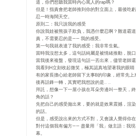
道，你們想聽我當時內心罵人的rap嗎？
但是！指責會把老師推到你的對立面上，最後吃虧
忍一時海闊天空。
原則二：我只說我的感受
你說我娃被熊孩子欺負，我憑什麼忍啊？難道霸道
責，不需要忍的是—— 我的感受。
第一句我就表達了我的感受：我非常生氣。
當時我沒想太多，這句話純屬是被情緒推動，脫口
當我後來複盤，發現這句話一丟出來，儘管老師還
我看到H立刻收起微笑，極其認真地望著我的眼睛
有的家長擔心給老師留下太事B的印象，經常先上來b
後再話鋒一轉，其實吧我想說的是… …
拜託，想像一下一屋小孩在耳朵旁邊叫一整天，終
角的話？
先把自己的感受拋出來，要的就是效果震撼，渲染
的話。
但是，感受說出來的方式不對，又會讓人覺得你在
對付這個我有偏方—— 盡量用「我」做主語：我
幕。