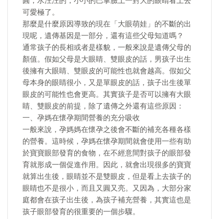
圓，水汪汪的，小小的巴掌臉上一對大的眼睛看上去
可愛極了。
那麼是什麼原因導致的現在「大眼萌娃」的不斷的出
現呢，遺傳基因是一部分，還有這些父母知道嗎？
通常孩子的長相或者是樣貌，一般來說是遺傳父母的
顏值。假如父母是大眼睛、雙眼皮的話，男孩子出生
後擁有大眼睛、雙眼皮的可能性也就會越高。假如父
母本身的眼睛很小，又是單眼皮的話，孩子出生後單
眼皮的可能性也會更高。其實孩子是否可以擁有大眼
睛、雙眼皮的前提，除了遺傳之外還有這些原因：
一、孕媽在懷孕期間營養的充分吸收
一般來說，孕媽媽在懷孕之後會不斷的補充各種各樣
的營養。這時候，孕媽在懷孕期間就會使用一些有助
於寶寶眼部發育的食物，在不經意間對孩子的眼部發
育就形成一個促進作用。因此，就會出現很多的寶寶
就算出生後，眼睛並不是雙眼皮，但是看上去孩子的
眼睛也不是很小，而且又圓又亮。又因為，大部分家
庭都會在孩子出生後，為孩子補充營養，其實這也是
孩子眼部發育的很重要的一個步驟。