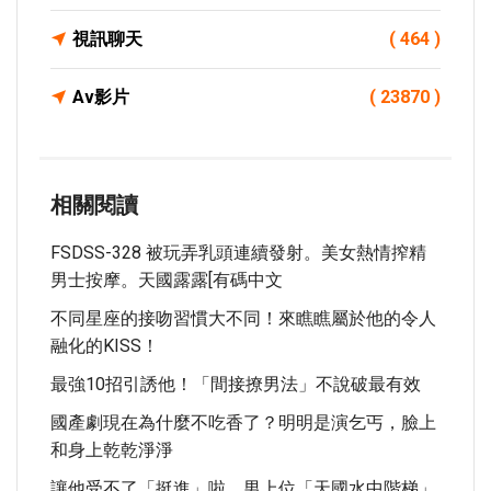
視訊聊天
( 464 )
Av影片
( 23870 )
相關閱讀
FSDSS-328 被玩弄乳頭連續發射。美女熱情搾精
男士按摩。天國露露[有碼中文
不同星座的接吻習慣大不同！來瞧瞧屬於他的令人
融化的KISS！
最強10招引誘他！「間接撩男法」不說破最有效
國產劇現在為什麼不吃香了？明明是演乞丐，臉上
和身上乾乾淨淨
讓他受不了「挺進」啦 男上位「天國水中階梯」