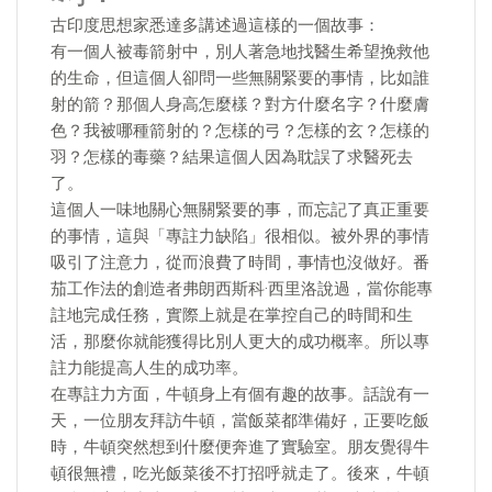
古印度思想家悉達多講述過這樣的一個故事：
有一個人被毒箭射中，別人著急地找醫生希望挽救他
的生命，但這個人卻問一些無關緊要的事情，比如誰
射的箭？那個人身高怎麼樣？對方什麼名字？什麼膚
色？我被哪種箭射的？怎樣的弓？怎樣的玄？怎樣的
羽？怎樣的毒藥？結果這個人因為耽誤了求醫死去
了。
這個人一味地關心無關緊要的事，而忘記了真正重要
的事情，這與「專註力缺陷」很相似。被外界的事情
吸引了注意力，從而浪費了時間，事情也沒做好。番
茄工作法的創造者弗朗西斯科·西里洛說過，當你能專
註地完成任務，實際上就是在掌控自己的時間和生
活，那麼你就能獲得比別人更大的成功概率。所以專
註力能提高人生的成功率。
在專註力方面，牛頓身上有個有趣的故事。話說有一
天，一位朋友拜訪牛頓，當飯菜都準備好，正要吃飯
時，牛頓突然想到什麼便奔進了實驗室。朋友覺得牛
頓很無禮，吃光飯菜後不打招呼就走了。後來，牛頓