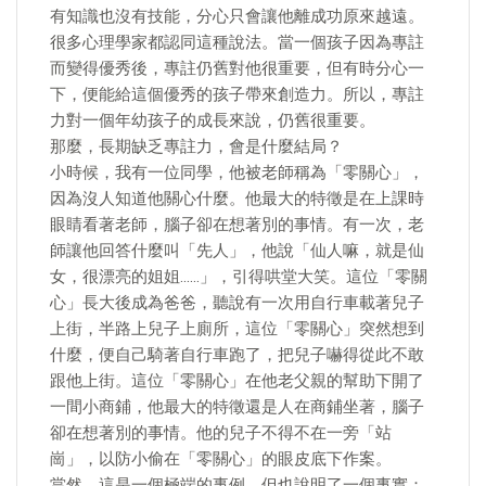
有知識也沒有技能，分心只會讓他離成功原來越遠。
很多心理學家都認同這種說法。當一個孩子因為專註
而變得優秀後，專註仍舊對他很重要，但有時分心一
下，便能給這個優秀的孩子帶來創造力。所以，專註
力對一個年幼孩子的成長來說，仍舊很重要。
那麼，長期缺乏專註力，會是什麼結局？
小時候，我有一位同學，他被老師稱為「零關心」，
因為沒人知道他關心什麼。他最大的特徵是在上課時
眼睛看著老師，腦子卻在想著別的事情。有一次，老
師讓他回答什麼叫「先人」，他說「仙人嘛，就是仙
女，很漂亮的姐姐……」，引得哄堂大笑。這位「零關
心」長大後成為爸爸，聽說有一次用自行車載著兒子
上街，半路上兒子上廁所，這位「零關心」突然想到
什麼，便自己騎著自行車跑了，把兒子嚇得從此不敢
跟他上街。這位「零關心」在他老父親的幫助下開了
一間小商鋪，他最大的特徵還是人在商鋪坐著，腦子
卻在想著別的事情。他的兒子不得不在一旁「站
崗」，以防小偷在「零關心」的眼皮底下作案。
當然，這是一個極端的事例，但也說明了一個事實：