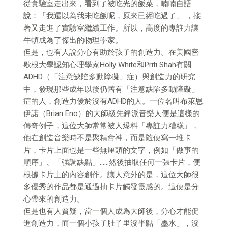
從實驗室走出來，看到了被吃光的飯菜，喃喃自語
說：「我還以為我未吃飯呢，原來已經吃過了」 ，接
著又走進了實驗室繼續工作。所以，高度的專註力讓
牛頓成為了傑出的物理學家。
但是，也有人說分心有助於孩子的創造力。在美國密
歇根大學認知心理學家Holly White和Priti Shah有關
ADHD（「注意缺陷多動障礙」症）與創造力的研究
中，發現那些成年以後仍舊有「注意缺陷多動障礙」
症的人，創造力優於沒有ADHD的人。一位名叫布萊恩.
伊諾（Brian Eno）的大師級先鋒派音樂人便是這樣的
傳奇例子，這位大師常常被人爆料「專註力糟糕」，
他在創造音樂時不是聚精會神，而是隨便寫一堆卡
片，卡片上面也是一些無厘頭的文字，例如「做事的
順序」、「強調缺點」……然後抽取任何一張卡片，便
根據卡片上的內容創作。讓人意外的是，這位大師很
多優秀的作品都是通過抽卡片觸發靈感的。這便是分
心帶來的創造力。
但是也有人質疑，當一個人成為大師後，分心才能促
進創造力，而一個小孩子肚子里沒半點「墨水」，沒