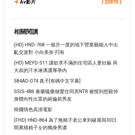
Av影片
( 23870 )
相關閱讀
(HD) HND-768 一個月一度的地下營業藝能人中出
亂交派對 小向美奈子[有
(HD) MEYD-511 讓欲求不滿的住宅區人妻妊娠 與
大叔的汗水淋漓濃厚孕內
584AD-074 真子[有碼中文字幕]
SSIS-486 春藥嗑藥做愛住同房NTR 被恨到想殺掉
身體向性出眾的絕倫前男友
韓國情色高清電影
(FHD) HND-864 為了無精子老公來到破屋與30日
間累積精子を的獨身男濃