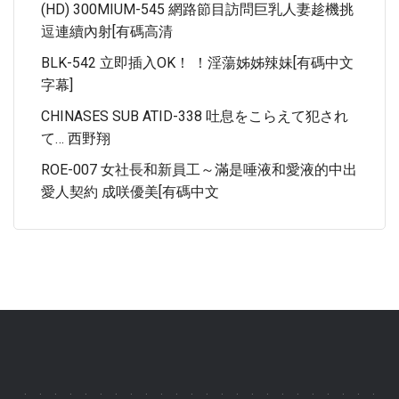
(HD) 300MIUM-545 網路節目訪問巨乳人妻趁機挑
逗連續內射[有碼高清
BLK-542 立即插入OK！ ！淫蕩姊姊辣妹[有碼中文
字幕]
CHINASES SUB ATID-338 吐息をこらえて犯され
て… 西野翔
ROE-007 女社長和新員工～滿是唾液和愛液的中出
愛人契約 成咲優美[有碼中文
.
.
.
.
.
.
.
.
.
.
.
.
.
.
.
.
.
.
.
.
.
.
.
.