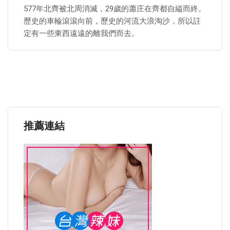
577年北齊被北周消滅，29歲的蕭庄在齊都自縊而終。
歷史的車輪滾滾向前，歷史的河流大浪淘沙，所以註
定有一些東西遠遠的離我們而去。
推薦連結