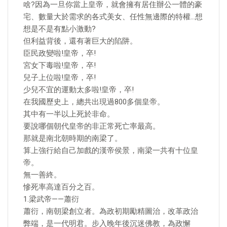
啥?因為一旦你當上皇帝，就會擁有居住辦公一體的豪
宅、數量大於需求的各式美女、任性無邊際的特權…想
想是不是有點小激動?
但利益背後，還有著巨大的陷阱。
臣民政變啦!皇帝，卒!
宮女下毒啦!皇帝，卒!
兒子上位啦!皇帝，卒!
少兒不宜的運動太多啦!皇帝，卒!
在我國歷史上，總共出現過800多個皇帝。
其中有一半以上死於非命。
要說哪個朝代皇帝的非正常死亡率最高。
那就是南北朝時期的南梁了。
算上強行給自己加戲的漢帝侯景，南梁一共有十位皇
帝。
無一善終。
慘死率高達百分之百。
1.梁武帝——蕭衍
蕭衍，南朝梁創立者。為政初期勵精圖治，改革政治
弊端，是一代明君。步入晚年後沉迷佛教，為政懈