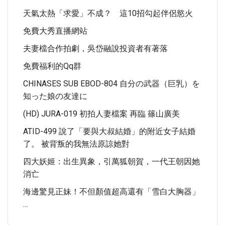
天氣太熱「求愛」不成？ 這10招勾起伴侶慾火
免費大秀直播網站
夫妻檔合作拍劇，吳岱融說投資者有著落
免費福利的qq群
CHINASES SUB EBOD-804 自分の武器（巨乳）を
知った娘の友達に
(HD) JURA-019 初拍人妻檔案 再臨 篠山廣美
ATID-499 說了「要與大叔結婚」的附近女子結婚
了。 被背叛的我無法原諒她對
四大妖姬：出生異象，引萬狐朝賀，一代王朝因她
消亡
海邊驚見正妹！不但顏值超高還有「雪白大胸器」
…