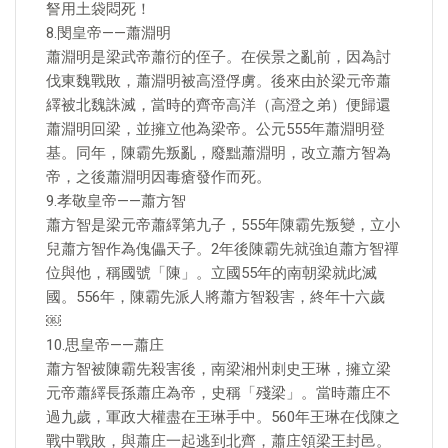
詧用土袋悶死！
8.閔皇帝——蕭淵明
蕭淵明是梁武帝蕭衍的侄子。在侯景之亂前，因為討
伐東魏戰敗，蕭淵明被高澄俘虜。後來由於梁元帝蕭
繹被北魏誅滅，當時的齊帝高洋（高澄之弟）便歸還
蕭淵明回梁，並擁立他為梁帝。公元555年蕭淵明登
基。同年，陳霸先叛亂，廢黜蕭淵明，改立蕭方智為
帝，之後蕭淵明因毒瘡發作而死。
9.孝敬皇帝——蕭方智
蕭方智是梁元帝蕭繹第九子，555年陳霸先叛變，立小
兒蕭方智作為傀儡天子。2年後陳霸先就強迫蕭方智禪
位與他，稱國號「陳」。立國55年的南朝梁就此滅
國。556年，陳霸先派人將蕭方智殺害，終年十六歲
￼
10.思皇帝——蕭庄
蕭方智被陳霸先殺害後，南梁湘州刺史王琳，擁立梁
元帝蕭繹長孫蕭庄為帝，史稱「殘梁」。當時蕭庄不
過九歲，軍政大權盡在王琳手中。560年王琳在伐陳之
戰中戰敗，與蕭庄一起逃到北齊，蕭庄領梁王封邑。