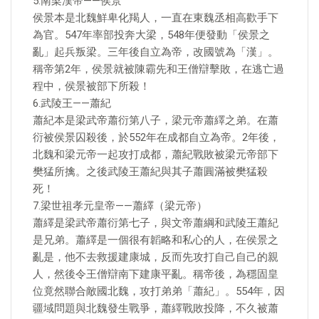
5.南梁漢帝——侯景
侯景本是北魏鮮卑化羯人，一直在東魏丞相高歡手下
為官。547年率部投奔大梁，548年便發動「侯景之
亂」起兵叛梁。三年後自立為帝，改國號為「漢」。
稱帝第2年，侯景就被陳霸先和王僧辯擊敗，在逃亡過
程中，侯景被部下所殺！
6.武陵王——蕭紀
蕭紀本是梁武帝蕭衍第八子，梁元帝蕭繹之弟。在蕭
衍被侯景囚殺後，於552年在成都自立為帝。2年後，
北魏和梁元帝一起攻打成都，蕭紀戰敗被梁元帝部下
樊猛所擒。之後武陵王蕭紀與其子蕭圓滿被樊猛殺
死！
7.梁世祖孝元皇帝——蕭繹（梁元帝）
蕭繹是梁武帝蕭衍第七子，與文帝蕭綱和武陵王蕭紀
是兄弟。蕭繹是一個很有韜略和私心的人，在侯景之
亂是，他不去救援建康城，反而先攻打自己自己的親
人，然後令王僧辯南下建康平亂。稱帝後，為穩固皇
位竟然聯合敵國北魏，攻打弟弟「蕭紀」。554年，因
疆域問題與北魏發生戰爭，蕭繹戰敗投降，不久被蕭