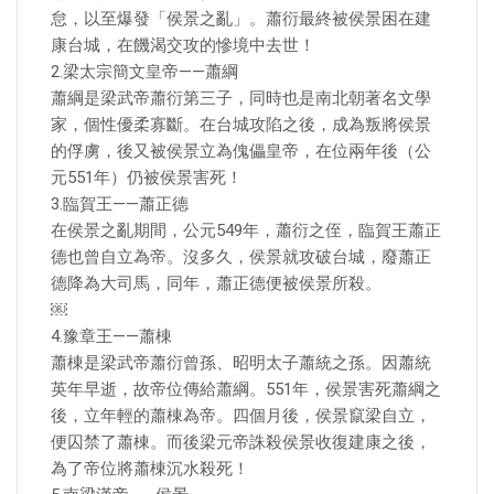
怠，以至爆發「侯景之亂」。蕭衍最終被侯景困在建
康台城，在饑渴交攻的慘境中去世！
2.梁太宗簡文皇帝——蕭綱
蕭綱是梁武帝蕭衍第三子，同時也是南北朝著名文學
家，個性優柔寡斷。在台城攻陷之後，成為叛將侯景
的俘虜，後又被侯景立為傀儡皇帝，在位兩年後（公
元551年）仍被侯景害死！
3.臨賀王——蕭正德
在侯景之亂期間，公元549年，蕭衍之侄，臨賀王蕭正
德也曾自立為帝。沒多久，侯景就攻破台城，廢蕭正
德降為大司馬，同年，蕭正德便被侯景所殺。
￼
4.豫章王——蕭棟
蕭棟是梁武帝蕭衍曾孫、昭明太子蕭統之孫。因蕭統
英年早逝，故帝位傳給蕭綱。551年，侯景害死蕭綱之
後，立年輕的蕭棟為帝。四個月後，侯景竄梁自立，
便囚禁了蕭棟。而後梁元帝誅殺侯景收復建康之後，
為了帝位將蕭棟沉水殺死！