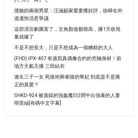
撞臉的兩個男星：汪涵顧家愛妻獲好評，徐崢在外
逍遙快活惹爭議
這部清宮劇厲害了，主角顏值都很高，播1天收視
量就爆了
不是不想長大，只是不想成為一個糟糕的大人
(FHD) IPX-407 有過寫真偶像合約的究極身材！前
地方天氣主播 三田結衣
連生三子一女 死後祔葬泰陵的華妃 到底是不是雍
正的真愛？
SHKD-924 被逃獄的強姦魔5日間中出強暴的人妻
明里紬[有碼中文字幕]