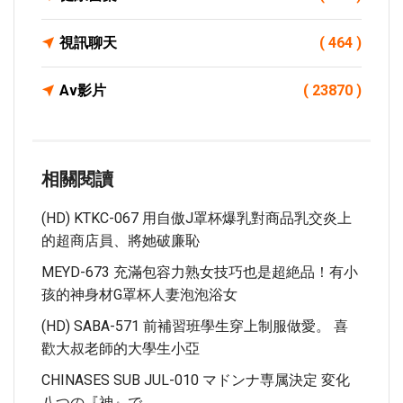
視訊聊天
( 464 )
Av影片
( 23870 )
相關閱讀
(HD) KTKC-067 用自傲J罩杯爆乳對商品乳交炎上
的超商店員、將她破廉恥
MEYD-673 充滿包容力熟女技巧也是超絶品！有小
孩的神身材G罩杯人妻泡泡浴女
(HD) SABA-571 前補習班學生穿上制服做愛。 喜
歡大叔老師的大學生小亞
CHINASES SUB JUL-010 マドンナ専属決定 変化
八つの『神』で