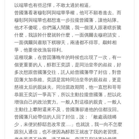
以端華也有些忌憚，不敢太過於相逼。
曾國藩看著穆彰阿與端華爭權，他可不願卷進去。而
穆彰阿與端華也都想進一步拉攏曾國藩，讓他站隊。
他才不傻呢，你們滿人鬧騰，我一個漢人跟著瞎折騰
什麼，我該幹什麼就幹什麼，一面偶爾去穆府請安，
一面偶爾與肅順下棋聊天，兩邊都不得罪。鷸蚌相
爭，他要坐收漁翁得利。
這種現象，在曾囯藩晚年的時候也出現了一次，有一
個更重要的人，醇郡王奕譞，是同治皇帝的叔叔，好
多次想跟曾國藩交往，託人給曾國藩帶了封信，對曾
囯藩大加恭維。奕譞是當時同治皇帝的親叔叔，更是
慈禧太后的親妹夫。同治當政期間，他一直想和哥哥
恭親王奕訢一爭高下，所以主動拉攏曾國藩，想以此
增強自己的政治實力。一般人對這樣的親貴，一般人
主動往上攀附還來不及，曾國藩卻連他的信都沒回。
曾國藩只給帶信的人回了封信，說：「敝處函牘稀
少，未便於醇邸忽改常度……」也就說，我一向不怎麼
跟別人通信，也不便因為醇郡王就改了我的老習慣、