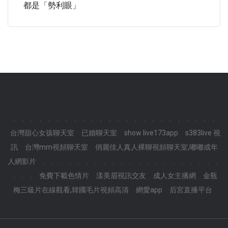
都是「勢利眼」
.
.
.
.
.
.
.
.
.
.
.
.
.
.
.
.
.
.
.
.
.
.
.
.
台灣甜心女孩聊天室
已婚聊天室
show live173app
s383live 視
訊
台灣mm視頻聊天室
俏麗佳人真人裸聊視頻聊天室,嘟嘟成年
人網影片
.
.
.
.
.
.
.
.
.
.
.
.
.
.
.
.
.
.
.
.
.
.
.
.
免費下載色情片
漾美眉視訊交友
成人女主播網
金瓶
梅三級片在線觀看,韓國毛片視頻高清
網愛app
后宮直播平台