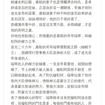
根據史料記載，肅順的妻子也是博爾濟吉特氏，是孝
靜成皇后的堂妹。正是由於這一層關係，哥倆才得到
道光皇帝的器重。肅順讓妻子時不時的進宮給孝靜成
皇后請安，姐妹感情好，他的日子就好過了。
曾國藩所看中的，就是這支潛力股。未雨綢繆，才是
他的高明之處。
但他也有點擔心，所擔憂的是肅順的哥哥端華，與穆
彰阿的權力之爭。
道光二十六年，肅順的哥哥端華襲鄭親王爵（鐵帽子
王），授總理行營事務大臣及御前大臣，成了道光皇
帝身邊的人。
端華此人的權力欲極重，一見皇帝看重他，就開始攬
權了。手上的權力被人搶走，穆彰阿當然不願意，所
以關係微妙起來。為了對抗穆彰阿，端華拉攏了領侍
衛內大臣僧格林沁，僧格林沁是蒙古王公的後代，代
表著蒙古那邊的勢力。整個大清朝，從順治皇帝開
始，對蒙古王公都是很優待的。
有了僧格林沁的幫忙，端華根本沒有把穆彰阿放在眼
裡，但穆彰阿的門生眾多，每個衙門都有他的人，所