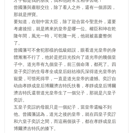
才子都是我的朋友，我和他經常互相學習呢！
曾國藩與肅順交往，除了看人之外，還有一個原因，
那就是押寶。
要知道，在朝中當大臣，除了迎合當今聖意外，還要
考慮後招，就是將來的皇帝是哪一位。權臣和珅在乾
隆年間，風光一時，可乾隆一死，他就被嘉慶整倒
了。
曾國藩可不會犯那樣的低級錯誤，眼看道光皇帝的身
體漸漸不行了，他於是把目光投向了道光帝的幾個皇
子中。道光帝有九個皇子，前三個命薄，都死了。四
皇子奕詝的生母孝全成皇后鈕祜祿氏深得道光皇帝的
寵愛，可惜死得早，一直是道光皇帝的遺憾。奕詝自
幼由孝靜成皇后博爾濟吉特氏扶養，孝靜成皇后博爾
濟吉特氏還替道光皇帝生了一個兒子，那就是六皇子
奕訢。
五皇子奕誴的母親只是一個妃子，當皇帝還輪不到
他。曾國藩認為，道光之後的皇帝，就在四皇子奕詝
和六皇子奕訢之間，而這兩個孩子，都在孝靜成皇后
博爾濟吉特氏的膝下。