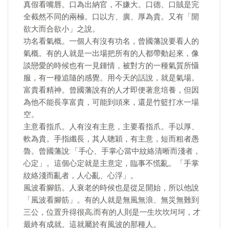
真假看嘴唇。口為出納官，不嫌大。口德、口賊是完
全截然不同的兩極。口以方、廣、厚為貴。又有「開
欲大而合欲小」之說。
功名看氣概。一個人有沒有功名，曾國藩說要看人的
氣概。有的人就是一出場把所有的人都帶動起來，像
談戀愛的時候也有一見鍾情，被對方的一種氣質所懾
服，有一種追隨的感覺。用今天的話說，就是氣場。
富貴看精神。曾國藩說有的人才即便著意培養，但因
為他不能長享富貴，可能到頭來，還是竹籃打水一場
空。
主意看指爪。人有沒有主意，主要看指爪。手以厚、
軟為貴。手指纖長，其人聰穎，有主意，短而粗者愚
魯。曾國藩說:「手心、手掌心當中紋絡清晰而淺者，
心定」。這個心定就是主意定，臨事不慌亂。「手掌
紋絡淺而亂者，人心亂、心浮」。
風波看腳筋。人衰老的時候也是從足開始，所以他說
「風波看腳筋」。有的人就是無風無浪、無災無難到
三公，位置升得很高;而有的人則是一生坎坎坷坷，才
最終有成就。這就屬於有風波的那種人。