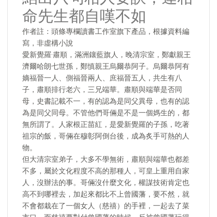
命先生都自嘆不如
作者註：頭條專欄讀書工作室旗下產品，根據資料編
寫，非虛構小說
愛新覺羅·肅順，滿洲鑲藍旗人，晚清宗室，鄭獻親王
濟爾哈朗七世孫，鄭慎親王烏爾恭阿子。烏爾恭阿有
嫡福晉一人、側福晉兩人、庶福晉五人，共生有八
子，肅順排行老六，三兄端華。肅順與端華是否同
母，史書記載不一，有的認為是同父異母，也有的認
為是同父同母。不管他們哥倆是不是一個媽生的，都
無所謂了。人家根正苗紅，是愛新覺羅的子孫，吃著
祖宗的飯，哥倆在穆彰阿倒台後，成為炙手可熱的人
物。
但大清宗室弟子，大多不學無術，肅順與端華也都差
不多，屬於文化程度不高的那種人，可皇上重用自家
人，沒辦法的事。哥倆沒什麼文化，權謀技術肯定也
高不到哪裡去，加起來都比不上曾國藩，要不然，就
不會都栽在了一個女人（慈禧）的手裡，一起去了菜