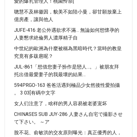
愛的爆乳管理人！桃園怜奈[
聰慧不及林徽因，貌美不如陸小曼，卻甘願放棄上
億房產，讓與他人
JUFE-416 老公外遇欲求不滿… 無論如何想懷孕的
人妻懇求絶倫男人濃厚精子自
中世紀的歐洲為什麼被稱為黑暗時代？當時的教皇
究竟有多跋扈呢？
JUL-861「想借您妻子扮作是戀人…。」被朋友拜
托出借最愛妻子的我最壞的結果…
594PRGO-163 爸爸活遇到極品少女然後性愛拍攝
。 3 03[有碼中文字
女人们注意了，啥样的男人容易被老婆宠坏
CHINASES SUB JUY-286 人妻さん自宅で撮影させ
て下さい。 ～ア
脫不花、俞敏洪的交友原則曝光：真正優秀的人，