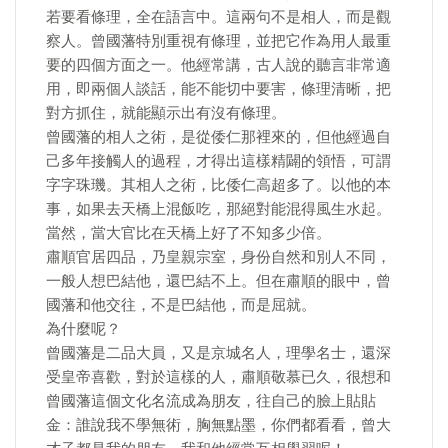
若要看條理，全在語言中。這兩句不是相人，而是觀
察人。曾國藩特別重視有條理，並把它作為用人最重
要的四個方面之一。他經常講，古人說的聽言非常適
用，即兩個人談話，能不能切中要害，條理清晰，把
對方抓住，就能顯示出有沒有條理。
曾國藩的相人之術，是從倭仁那裡來的，但他經過自
己多年接觸人的過程，才得出這樣精闢的領悟，可謂
字字珠璣。其相人之術，比倭仁高超多了。以他的本
事，如果去天橋上混飯吃，那絕對能混得風生水起。
當然，當大官比在天橋上好了不知多少倍。
肅順官居四品，乃皇親宗室，身份自然和別人不同，
一般人想巴結他，還巴結不上。但在肅順的眼中，曾
國藩和他交往，不是巴結他，而是屈就。
為什麼呢？
曾國藩是二品大員，又是京城名人，理學名士，還深
受皇帝喜歡，對於這樣的人，肅順敬慕已久，很想和
曾國藩這個文化名流成為朋友，往自己的臉上貼貼
金：誰說我不學無術，胸無點墨，你們都看看，曾大