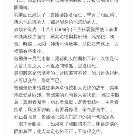
市口。而慈禧要對付曾國藩的時候，反被曾國藩玩得
團團轉。
我前面已經說了，曾國藩跟著倭仁，學會了相面術，
所以他結識的人，都是能夠給他幫助的人。
肅順在道光二十八年(1848年)三月任署變輿使：掌供
奉乘輿秩序鹵簿，辨其名物與其班列。凡祭祀、朝
會、時巡、大閱，帥所司供厥事。所以在業務上，與
禮部有些來往。
曾國藩一見到肅順，覺得此人的面相不錯，以後是個
大富大貴之人，不過眉間帶煞，定遭橫死。
肅順將來是怎麼死的，曾國藩可不管，他只是覺得此
人可以交往，僅此而已。
曾國藩後來給愛徒李鴻章傳授相人要訣的故事，讓李
鴻章受益匪淺。曾國藩的八句相人要訣是:「邪正看眼
鼻，真假看嘴唇，功名看氣概，富貴看精神，主意看
指爪，風波看腳筋，若要看條理，全在語言中。」
邪正看眼鼻。曾國藩把識人口訣中的第一句話定為
「邪正看眼鼻」，如果鼻子和眼睛不正，即俗話講的
眼斜鼻歪，此人肯定心術不正，不值得交往。