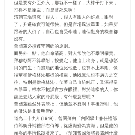
但是要有外臣介入，那就不一樣了，大棒子打下來，
打得不是寵臣，而是替死鬼啊！
清朝官場講究「跟人」，跟人有跟人的好處，跟對
了，升遷確實可能很快。但是官場風波重重，如果所
跟著的人倒了，自己也會受牽連，連個翻身的機會都
沒有。
曾國藩必須遵守朝廷的原則。
而另外一點，他自命清高，對人常說他不攀附權貴。
拜穆彰阿不算攀附，按規定，他進士出身，就是穆彰
阿的門生；而肅順的地位比他低，也算不上攀附。像
端華和僧格林沁那樣的權臣，他既無法也不屑與之交
往。特別是僧格林沁，仗著自己血統純正，又深得皇
帝器重，根本不把漢官放在眼裡。對於這樣的人，你
熱臉去貼人家的冷屁股，有什麼意思呢？
曾國藩雖然外表笨拙，但他並不蠢啊！事後證明，他
的做法是非常明智的。
道光二十九年(1849)，曾國藩由「內閣學士兼任禮部
侍郎銜升補禮部右侍郎，從虛職變為實職，但是他的
頭疼的事情也跟著來了。（預知曾國藩將要遇到什麼