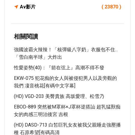
Av影片
( 23870 )
相關閱讀
強國波霸火辣辣！「核彈級八字奶」衣服包不住...
「雪白南半球」大炸出
性愛姿勢(40)：『箭在弦上』高潮不得不發
EKW-075 犯花痴的女人與被侵犯男人以及旁觀的
我們 凜音桃花[有碼中文字幕]
(HD) VGD-203 美臀貴族 高坂愛理、松雪乃
EBOD-889 突然被M罩杯×J罩杯逆搭訕 超乳猛獸痴
女的肉感三明治後宮 吉根
(HD) DASD-713 白皙巨乳女友被我父親睡走強壓播
種 石原希望[有碼高清