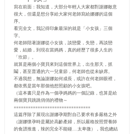
寫在前面：我知道，大部分年輕人大家都對謝娜敵意
很大，但還是想分享給大家何老師寫給娜娜的這個
序。
看完全文，我記得印象最深的就是「小女孩」三個
字。
何老師陪著謝娜從小女孩，談戀愛，失戀，再談戀
愛，結婚，到現在當媽媽，真的經歷了很多人生的
「坎節」。
就算是兩個小寶貝來到這個世界上，出生那天，抓
鬮，甚至普通的六一兒童節，何老師也從未缺席。
不過我想，無論謝娜如何成長，或許在何老師眼裡，
都依舊是當年那個他想照顧的小女孩吧。
（這本書只是作為一個孕媽媽的一個記錄，也算是給
兩個寶貝跳跳俏俏的禮物～
================================
這篇序除了展現出謝娜孕期對自己要求有多嚴格之外
（謝娜懷孕時是屬於高齡產婦，所以嚴格按照營養師
的食譜推進，辣的完全不能碰……太卑微），我也總結