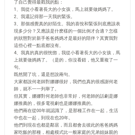
了自己覺得最戳我的點：
1、我從小看著長大的小女孩，馬上就要做媽媽了。
2、我還記得那一天我的緊張。
3、那個感覺真的好陌生。我的喜悅和緊張到底應該表
現多少分？又應該是什麽樣的一個比例才合適？怎樣
的狀態對於新手爸爸媽媽才是最好的陪伴？其實我對
這些心裡一點底都沒有。
4、我真的真的很恍惚，我從小看著長大的小女孩，馬
上就要做媽媽了。（是的，你沒看錯，他又重複了一
句。
既然開了坑，還是想說兩句。
大家都說何老師對娜娜很好，我們也真的很感謝何老
師，就不一一列舉了。
但其實，娜娜對何老師也非常好，何老師的話劇是娜
娜推薦的，很多電視劇也是娜娜推薦的。
他們兩在從00年就認識了，是那種工作在一起，生活
中也在一起，到現在也20年。
他們到現在也都是鄰居，而且都會去彼此的爸爸媽媽
家吃飯的那種，相處模式比一般家庭的兄弟姐妹親的