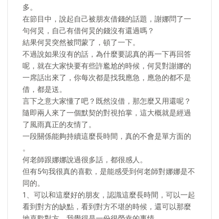
多。
在節目中，說起自己被朋友借錢的話題，謝娜問了一
句何炅，自己有借何炅的錢沒有還過嗎？
結果何炅突然被問蒙了，頓了一下。
不過說如果沒有的話，為什麼要認真的再一下再回答
呢，就在大家快要有些許尷尬的時候，何炅對謝娜的
一席話出來了，你每次都是找我應急，應急的都不是
借，都是送。
言下之意大家懂了吧？既然沒借，那怎麼又用還呢？
隨即兩人來了一個默契的對視拍掌，這大概就是經過
了風雨真正的友情了。
一段關係能夠持續這麼長時間，真的不會是單方面的
。
何老師跟娜娜說過很多話，都很感人。
但有5句我很真的喜歡，是能感受到何老師對娜娜是不
同的。
1、可以和這麼好的朋友，認識這麼長時間，可以一起
看到對方的缺點，看到對方不堪的時候，還可以那麼
地喜歡對方，我覺得是一份很榮幸的事情。