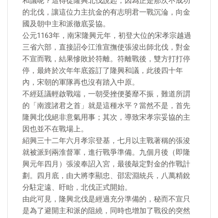
和議呢？這得從隆興北伐說起，因為正是那次不成功
的北伐，讓這位力主抗金的有志明君一戰沉淪，向金
國及朝中主和派徹底妥協。
公元1163年，南宋隆興元年，初登大位的宋孝宗越過
三省六部，直接詔令江淮宣撫使張浚出師北伐，對金
不宣而戰，結果慘敗於符離。符離戰後，雙方打打停
停，最終於次年年底簽訂了隆興和議，此後四十年
內，宋朝的軍隊再也沒有踏入中原。
不經廷議輕啟戰端，一朝受挫便萎靡不振，難道所謂
的「南渡諸君之首」就是這種水平？當然不是，首先
隆興北伐絕非意氣用事；其次，導致宋孝宗妥協的主
因也並不在戰場上。
紹興三十二年六月孝宗登基，七月以主戰著稱的張浚
就被派到兩淮督軍，進行戰爭準備。九個月後（即隆
興元年四月）張浚奉詔入宮，最後敲定對金的作戰計
劃。四月底，由大將李顯忠、邵宏淵統兵，八萬精銳
分駐定遠、盱眙，北伐正式開始。
由此可見，隆興北伐是經過充分準備的，秘而不宣只
是為了避開主和派的阻繞，同時也增加了戰役的突然