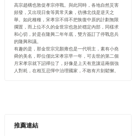
高宗趙構也敦促孝宗停戰。與此同時，各地自然災害
頻發，又出現日食等異常天象，彷彿北伐是逆天之
舉。如此種種，宋孝宗不得不把恢復中原的計劃無限
擱置，而上位不久的金世宗也急於穩定內部，同樣求
和心切，於是在隆興二年年底，雙方簽訂了停戰息兵
的隆興和議。
有趣的是，那金世宗完顏雍也是一代明主，素有小堯
舜的美名，即位僅比宋孝宗早一年，可去世的第二個
月宋孝宗就下詔禪位了，好像是上天有意讓這兩個強
人對耗，在相互忌憚中治理國家，不敢有片刻鬆懈。
推薦連結