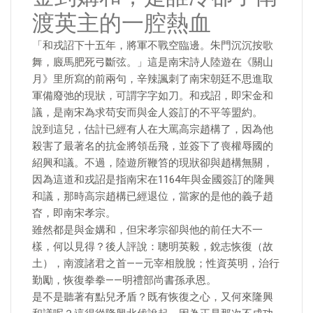
渡英主的一腔熱血
「和戎詔下十五年，將軍不戰空臨邊。朱門沉沉按歌
舞，廄馬肥死弓斷弦。」這是南宋詩人陸遊在《關山
月》里所寫的前兩句，辛辣諷刺了南宋朝廷不思進取
軍備廢弛的現狀，可謂字字如刀。和戎詔，即宋金和
議，是南宋為求苟安而與金人簽訂的不平等盟約。
說到這兒，估計已經有人在大罵高宗趙構了，因為他
殺害了最著名的抗金將領岳飛，並簽下了喪權辱國的
紹興和議。不過，陸遊所鞭笞的現狀卻與趙構無關，
因為這道和戎詔是指南宋在1164年與金國簽訂的隆興
和議，那時高宗趙構已經退位，當家的是他的義子趙
昚，即南宋孝宗。
雖然都是與金媾和，但宋孝宗卻與他的前任大不一
樣，何以見得？後人評說：聰明英毅，銳志恢復（故
土），南渡諸君之首——元宰相脫脫；性資英明，治行
勤勵，恢復拳拳——明禮部尚書孫承恩。
是不是聽著有點兒矛盾？既有恢復之心，又何來隆興