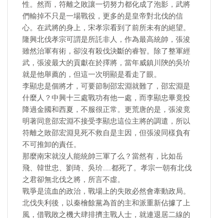
性。然而，符離之敗讓一切努力都化成了泡影，武將
們輸掉不只是一場戰役，更多的是皇帝對北伐的信
心。在武將的身上，宋孝宗看到了前所未有的絕望。
隆興北伐孝宗可謂是所託非人，作為最高統帥，張浚
雖然治軍有術，卻沒有殺伐決斷的睿智。除了整軍經
武，張浚最大的貢獻在於擇將，當年威鎮川陝的吳玠
就是他舉薦的，但這一次明顯是看走了眼。
李顯忠是個將才，可要節制邵宏淵就難了，邵宏淵是
什麼人？中興十三處戰功有他一處，而李顯忠畢竟投
降過金國和西夏，不服很正常。更荒唐的是，張浚竟
明著同意邵宏淵不接受李顯忠這位主將的調遣，所以
符離之敗邵宏淵見死不救自是主因，但張浚同樣負有
不可推卸的責任。
那麼南宋就沒人能統帥三軍了么？當然有，比如岳
飛、韓世忠、劉琦、吳玠……都死了。孝宗一朝有北伐
之君卻無北伐之將，所言不虛。
戰爭是流血的政治，戰場上的失敗必然會牽動政局。
北伐失利後，以秦檜餘黨為首的主和派重新佔據了上
風，借戰敗之機大肆排擠主戰人士，就連退居二線的