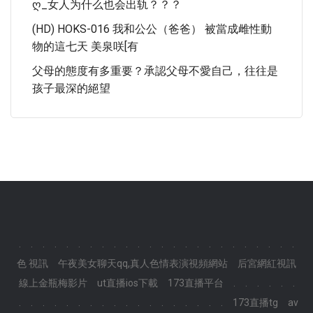
Ღ_女人为什么也会出轨？？？
(HD) HOKS-016 我和公公（爸爸） 被當成雌性動
物的這七天 美泉咲[有
父母的態度有多重要？承認父母不愛自己，往往是
孩子最深的絕望
.
.
.
.
.
.
.
.
.
.
.
.
.
.
.
.
.
.
.
.
.
.
.
.
色 視訊
午夜美女聊天qq,真人色情表演視頻網站
后宮網紅視訊
線上金瓶梅影片
ut直播ios下載
173直播平台
.
.
.
.
.
.
.
.
.
.
.
.
.
.
.
.
.
.
.
.
.
.
.
.
173直播tg
av