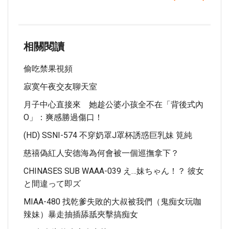
相關閱讀
偷吃禁果視頻
寂寞午夜交友聊天室
月子中心直接來 她趁公婆小孩全不在「背後式內
O」：爽感勝過傷口！
(HD) SSNI-574 不穿奶罩J罩杯誘惑巨乳妹 筧純
慈禧偽紅人安德海為何會被一個巡撫拿下？
CHINASES SUB WAAA-039 え…妹ちゃん！？ 彼女
と間違って即ズ
MIAA-480 找乾爹失敗的大叔被我們（鬼痴女玩咖
辣妹）暴走抽插舔舐夾擊搞痴女