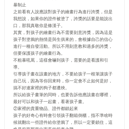
暴制止
之前看有人說應該對孩子的繪畫行為進行誇獎，但是
我想說，如果你的證件被塗了，誇獎的話要是能說出
口，那我真敬你是條漢子。
其實，對孩子的繪畫行為不需要刻意誇獎，因為這是
孩子對塗鴉的熱情是與生俱來的，會根據自己的信心
進行一種自發活動。所以不用刻意教和過多的誇獎，
但要保護孩子的繪畫行為。
不粗暴吼罵，這樣會嚇到孩子，需要的是看護和引
導。
引導孩子畫在該畫的地方，不要給孩子一根筆讓孩子
自己玩，因為等你回來時，你一定會不止如何是好，
搞不好連家裡的狗子都遭殃。
所以給孩子畫筆的同時，也要告訴他應該畫在哪裡，
最好可以和孩子一起畫，看著孩子畫。
②家裡的貴重物品、證件都鎖起來
孩子的好奇心有時會引領孩子翻箱倒櫃，指不準啥時
候就翻出一些證件給你塗鴉了，所以一定要鎖住，這