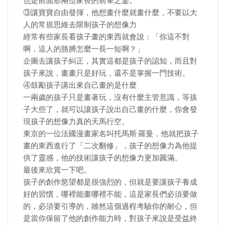
也是前面那兩位家長的前車之鑒。
③讓寶寶自由發揮，他想畫什麼就畫什麼，不要以大
人的常規思維去限制孩子的想像力
經常有些家長看孩子畫的東西就會說：「你這不對
啊，這人的胳膊怎麼一長一短啊？」
企圖去讓孩子糾正，其實這都是孩子的認知，而且對
孩子來說，畫畫只是好玩，還不是掌握一門技術。
④鼓勵孩子講出來自己畫的是什麼
一兩歲的孩子只是畫著玩，沒有什麼主管意識，等孩
子大些了，就可以讓孩子說出自己畫的什麼，你會發
現孩子的想像力真的天馬行空。
東京的一位法國漫畫家名叫托馬斯·羅曼，他就把孩子
畫的東西進行了「二次翻修」，孩子的想像力為他提
供了靈感，他的技術讓孩子的想像力更加圓滿。
最後來欣賞一下吧。
孩子的創作慾望都是很強烈的，但就是要讓孩子養成
好的習慣，哪裡能畫哪裡不能，這是家長們必須要做
的，必須要引導的，雖然這個過程考驗你的耐心，但
是當你保留了他的創作能力時，對孩子來說是受益終