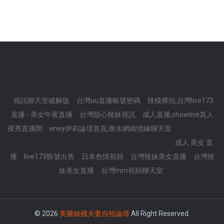
.
.
.
.
.
.
.
.
.
.
.
.
.
.
.
.
.
.
.
.
.
.
.
.
視訊聊天室破解版
台灣uu直播帳號密碼
辣模裸拍,台灣live173
直播 - 美女午夜直播
台灣甜心辣妹視訊
成人直播,showlive真人
裸秀直播間
eney伊莉論壇首頁,衡水網絡情緣聊天室
.
.
.
.
.
.
.
.
.
.
.
.
.
.
.
.
.
.
.
.
.
.
.
.
成人 美女 直
播
live173賬號出售
日本色情視頻
台灣辣妹美女直播
台灣辣
妹美女直播
台灣mm視頻聊天室
© 2026
美腿絲襪夫妻自拍論壇
All Right Reserved.