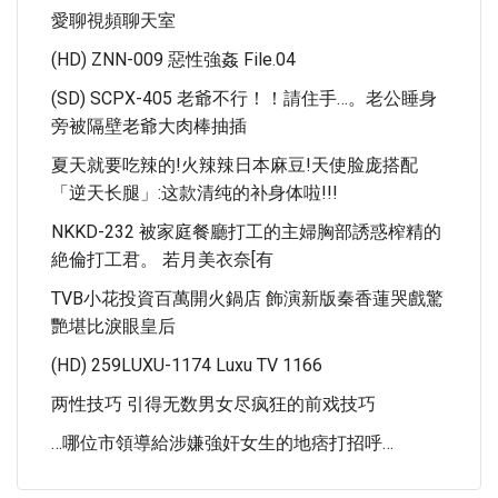
愛聊視頻聊天室
(HD) ZNN-009 惡性強姦 File.04
(SD) SCPX-405 老爺不行！！請住手…。老公睡身
旁被隔壁老爺大肉棒抽插
夏天就要吃辣的!火辣辣日本麻豆!天使脸庞搭配
「逆天长腿」:这款清纯的补身体啦!!!
NKKD-232 被家庭餐廳打工的主婦胸部誘惑榨精的
絶倫打工君。 若月美衣奈[有
TVB小花投資百萬開火鍋店 飾演新版秦香蓮哭戲驚
艷堪比淚眼皇后
(HD) 259LUXU-1174 Luxu TV 1166
两性技巧 引得无数男女尽疯狂的前戏技巧
…哪位市領導給涉嫌強奸女生的地痞打招呼…