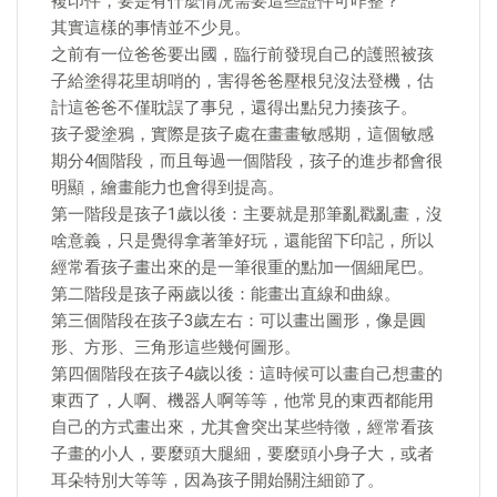
複印件，要是有什麼情況需要這些證件可咋整？
其實這樣的事情並不少見。
之前有一位爸爸要出國，臨行前發現自己的護照被孩
子給塗得花里胡哨的，害得爸爸壓根兒沒法登機，估
計這爸爸不僅耽誤了事兒，還得出點兒力揍孩子。
孩子愛塗鴉，實際是孩子處在畫畫敏感期，這個敏感
期分4個階段，而且每過一個階段，孩子的進步都會很
明顯，繪畫能力也會得到提高。
第一階段是孩子1歲以後：主要就是那筆亂戳亂畫，沒
啥意義，只是覺得拿著筆好玩，還能留下印記，所以
經常看孩子畫出來的是一筆很重的點加一個細尾巴。
第二階段是孩子兩歲以後：能畫出直線和曲線。
第三個階段在孩子3歲左右：可以畫出圖形，像是圓
形、方形、三角形這些幾何圖形。
第四個階段在孩子4歲以後：這時候可以畫自己想畫的
東西了，人啊、機器人啊等等，他常見的東西都能用
自己的方式畫出來，尤其會突出某些特徵，經常看孩
子畫的小人，要麼頭大腿細，要麼頭小身子大，或者
耳朵特別大等等，因為孩子開始關注細節了。