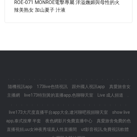
ROE-071 MONROE電擊專屬 洋溢嫵媚與母性的火
辣美熟女 加山夏子 汁液
.
.
.
.
.
.
.
.
.
.
.
.
.
.
.
.
.
.
.
.
.
.
.
.
隨機視訊app
173live色情視訊
跟外國人視訊app
真愛旅舍女
主播網
live173特別黃的直播app,色聊聊天室
Live 成人頻道
.
.
.
.
.
.
.
.
.
.
.
.
.
.
.
.
.
.
.
.
.
.
.
.
live173大尺度直播平台app大全,遼河聊吧視頻聊天室
show live
app,泰式按摩 半套
夜色網影片免費直播中心
真愛旅舍免費的色
直播視頻,uu女神夜秀場真人性直播間
ut影音視訊,免費視訊軟體