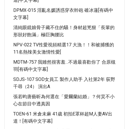
道[中文字幕]
DPMX-015 淫亂名媛誘惑穿衣幹砲 碓冰蓮[有碼中
文字幕]
清純眼鏡娘骨子藏不住的騷！身材超兇狠「長輩的
形狀好飽滿」極巨胸腰比
NPV-022 TV性愛視頻精選17 大漁！！和被捕獲的
11名熱辣美女激情性愛[
MDTM-757 我雖然很害羞…不過最喜歡你了 合原槻
羽[有碼中文字幕]
SDJS-107 SOD女員工 製作人助手 入社第2年 荻野
千尋（24） 演出A
張若昀唐藝昕為何選在「愛爾蘭結婚」？何炅不小
心在節目中透真因
TOEN-61 米倉未麻 41歳 初拍E罩杯超M人妻AV出
道！[有碼中文字幕]