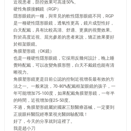
近視患者，防控效果可高達50%。
硬性角膜接觸鏡（RGP）
隱形眼鏡的一種，與常見的軟性隱形眼鏡不同，RGP
是一種硬性隱形眼鏡，透氧性更高，鏡片成型性好，
白天配戴，具有比較高清、舒適、更廣的視覺效果。
對於高度近視、屈光參差的患者來說，矯正效果要好
於框架眼鏡。
角膜塑形鏡（OK鏡）
也是一種硬性隱形眼鏡，它採用反幾何設計，晚上睡
覺時配戴，可以改變角膜形態，白天不戴鏡也能有清
晰視力。
角膜塑形鏡更是目前公認的控制近視增長最有效的方
法之一。一般來說，70-80%配戴框架眼鏡的孩子，一
年可能增加75-100度，如果配戴角膜塑形鏡，一年半
的時間，近視增加僅25-50度。
不過，角膜塑形鏡屬於國家三類醫療器械，一定要到
正規眼科醫院經專業視光醫師驗配哦！
好了，今天的分享就到這裡了。
我是趙小刀