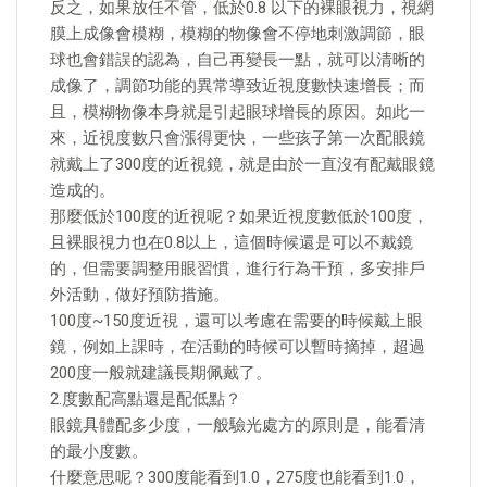
反之，如果放任不管，低於0.8 以下的裸眼視力，視網
膜上成像會模糊，模糊的物像會不停地刺激調節，眼
球也會錯誤的認為，自己再變長一點，就可以清晰的
成像了，調節功能的異常導致近視度數快速增長；而
且，模糊物像本身就是引起眼球增長的原因。如此一
來，近視度數只會漲得更快，一些孩子第一次配眼鏡
就戴上了300度的近視鏡，就是由於一直沒有配戴眼鏡
造成的。
那麼低於100度的近視呢？如果近視度數低於100度，
且裸眼視力也在0.8以上，這個時候還是可以不戴鏡
的，但需要調整用眼習慣，進行行為干預，多安排戶
外活動，做好預防措施。
100度~150度近視，還可以考慮在需要的時候戴上眼
鏡，例如上課時，在活動的時候可以暫時摘掉，超過
200度一般就建議長期佩戴了。
2.度數配高點還是配低點？
眼鏡具體配多少度，一般驗光處方的原則是，能看清
的最小度數。
什麼意思呢？300度能看到1.0，275度也能看到1.0，