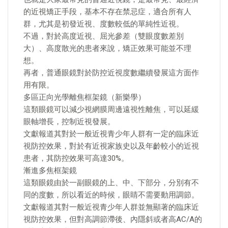
的近視矯正手段，基本不存在禁忌症，適合所有人
群，尤其是初發近視、度數較低的單純性近視。
不過，對於高度近視、屈光參差（雙眼度數差別
大）、高度散光的患者來說，矯正效果可能並不理
想。
再者，普通眼鏡對於防控近視度數繼續發展這方面作
用有限。
多區正向光學離焦框架鏡（新樂學）
這類眼鏡可以減少視網膜周邊遠視性離焦，可以延緩
眼軸增長，控制近視發展。
文獻報道其對於一般近視青少年人群有一定的臨床近
視防控效果，對於有近視家族史以及年齡較小的近視
患者，其防控效果可高達30%。
漸進多焦框架鏡
這類眼鏡由於一副眼鏡的上、中、下部分，分別有不
同的度數，所以看近的時候，眼睛不需要動用調節。
文獻報道其對一般近視青少年人群並無顯著的臨床近
視防控效果，但對高調節滯後、內隱斜或者高AC/A的