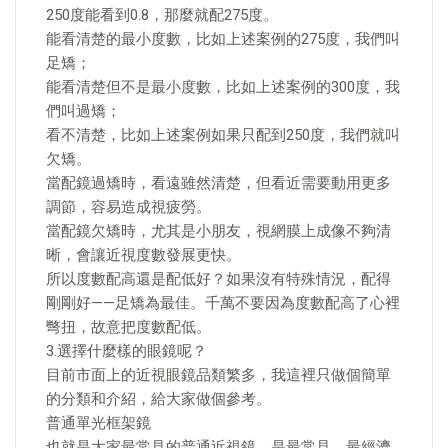
250度能看到0.8，那麼就配275度。
能看清楚的最小度數，比如上述案例的275度，我們叫
足矯；
能看清楚但不是最小度數，比如上述案例的300度，我
們叫過矯；
看不清楚，比如上述案例如果只配到250度，我們就叫
欠矯。
當配鏡過矯時，看遠雖然清楚，但看近需要動用更多
調節，容易造成視疲勞。
當配鏡欠矯時，尤其是小朋友，視網膜上成像不夠清
晰，會讓近視度數發展更快。
所以度數配高還是配低好？如果沒有特殊情況，配得
剛剛好——足矯為最佳。千萬不要因為度數配高了心裡
彆扭，故意把度數配低。
3.選擇什麼樣的眼鏡呢？
目前市面上的近視眼鏡品類繁多，我這裡只做個簡單
的分類和介紹，給大家做個參考。
普通單光框架鏡
也就是大家最常見的普通近視鏡，是最常見、最經濟