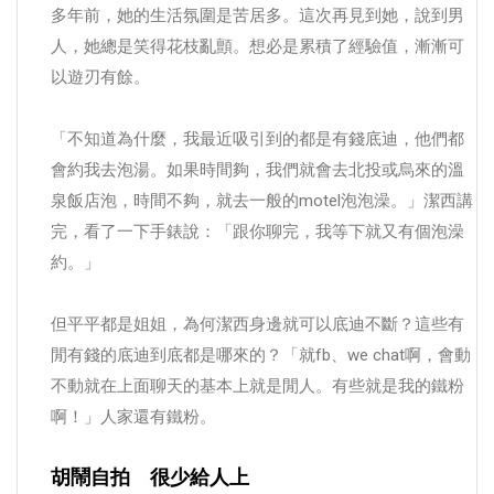
多年前，她的生活氛圍是苦居多。這次再見到她，說到男
人，她總是笑得花枝亂顫。想必是累積了經驗值，漸漸可
以遊刃有餘。
「不知道為什麼，我最近吸引到的都是有錢底迪，他們都
會約我去泡湯。如果時間夠，我們就會去北投或烏來的溫
泉飯店泡，時間不夠，就去一般的motel泡泡澡。」潔西講
完，看了一下手錶說：「跟你聊完，我等下就又有個泡澡
約。」
但平平都是姐姐，為何潔西身邊就可以底迪不斷？這些有
閒有錢的底迪到底都是哪來的？「就fb、we chat啊，會動
不動就在上面聊天的基本上就是閒人。有些就是我的鐵粉
啊！」人家還有鐵粉。
胡鬧自拍 很少給人上