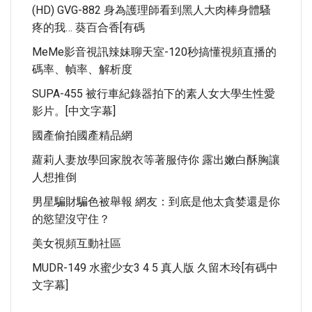
(HD) GVG-882 身為護理師看到黑人大肉棒身體騷
疼的我… 葵百合香[有碼
MeMe影音視訊辣妹聊天室-120秒搞懂視頻直播的
碼率、幀率、解析度
SUPA-455 被行車紀錄器拍下的素人女大學生性愛
影片。[中文字幕]
國產偷拍國產精品網
蘿莉人妻放學回家脫衣等著服侍你 露出嫩白酥胸讓
人想推倒
男星騙財騙色被舉報 網友：到底是他太貪婪還是你
的慾望沒守住？
美女視頻互動社區
MUDR-149 水蜜少女3 4 5 真人版 久留木玲[有碼中
文字幕]