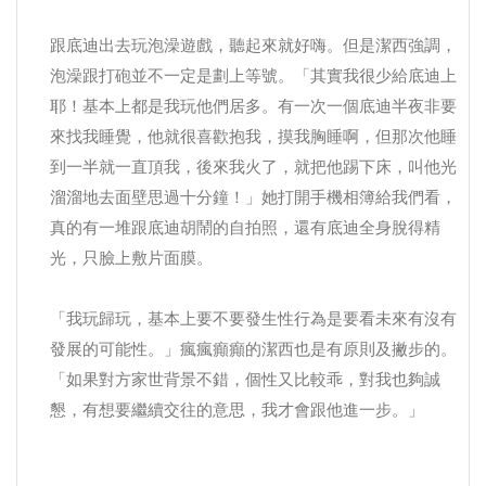
跟底迪出去玩泡澡遊戲，聽起來就好嗨。但是潔西強調，
泡澡跟打砲並不一定是劃上等號。「其實我很少給底迪上
耶！基本上都是我玩他們居多。有一次一個底迪半夜非要
來找我睡覺，他就很喜歡抱我，摸我胸睡啊，但那次他睡
到一半就一直頂我，後來我火了，就把他踢下床，叫他光
溜溜地去面壁思過十分鐘！」她打開手機相簿給我們看，
真的有一堆跟底迪胡鬧的自拍照，還有底迪全身脫得精
光，只臉上敷片面膜。
「我玩歸玩，基本上要不要發生性行為是要看未來有沒有
發展的可能性。」瘋瘋癲癲的潔西也是有原則及撇步的。
「如果對方家世背景不錯，個性又比較乖，對我也夠誠
懇，有想要繼續交往的意思，我才會跟他進一步。」