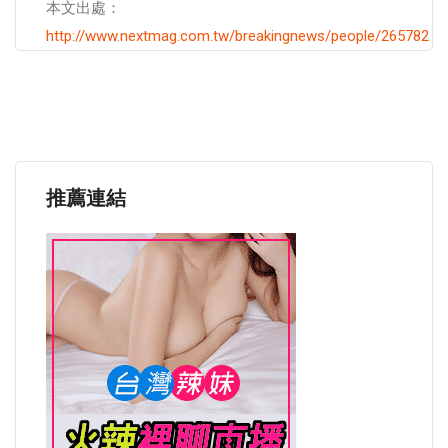
本文出處：
http://www.nextmag.com.tw/breakingnews/people/265782
推薦連結