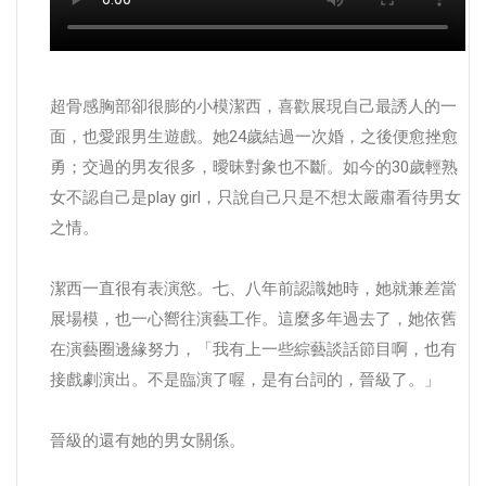
超骨感胸部卻很膨的小模潔西，喜歡展現自己最誘人的一
面，也愛跟男生遊戲。她24歲結過一次婚，之後便愈挫愈
勇；交過的男友很多，曖昧對象也不斷。如今的30歲輕熟
女不認自己是play girl，只說自己只是不想太嚴肅看待男女
之情。
潔西一直很有表演慾。七、八年前認識她時，她就兼差當
展場模，也一心嚮往演藝工作。這麼多年過去了，她依舊
在演藝圈邊緣努力，「我有上一些綜藝談話節目啊，也有
接戲劇演出。不是臨演了喔，是有台詞的，晉級了。」
晉級的還有她的男女關係。