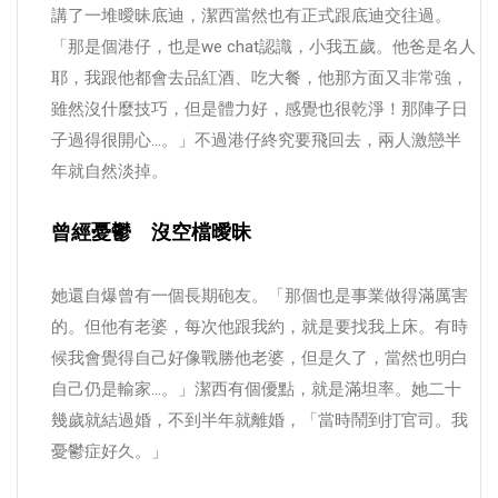
講了一堆曖昧底迪，潔西當然也有正式跟底迪交往過。
「那是個港仔，也是we chat認識，小我五歲。他爸是名人
耶，我跟他都會去品紅酒、吃大餐，他那方面又非常強，
雖然沒什麼技巧，但是體力好，感覺也很乾淨！那陣子日
子過得很開心…。」不過港仔終究要飛回去，兩人激戀半
年就自然淡掉。
曾經憂鬱 沒空檔曖昧
她還自爆曾有一個長期砲友。「那個也是事業做得滿厲害
的。但他有老婆，每次他跟我約，就是要找我上床。有時
候我會覺得自己好像戰勝他老婆，但是久了，當然也明白
自己仍是輸家…。」潔西有個優點，就是滿坦率。她二十
幾歲就結過婚，不到半年就離婚，「當時鬧到打官司。我
憂鬱症好久。」