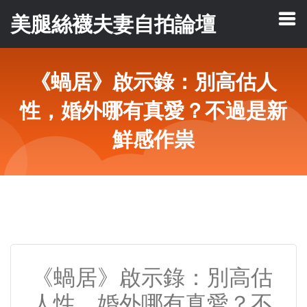
美腿絲襪夫妻自拍論壇
《蝸居》啟示錄：別高估人
性，婚外哪有真愛？不過是新
鮮感作祟
《蝸居》啟示錄：別高估
人性，婚外哪有真愛？不