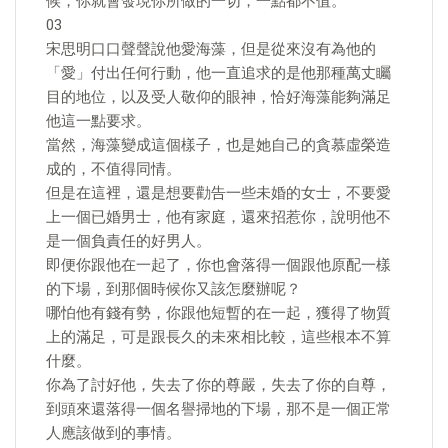
候，你就會發現你所做的一切，一點都不值。
​03
宋思明口口聲聲說他愛海藻，但是從來沒有為他的
「愛」付出任何行動，他一直追求的是他那種萬丈矚
目的地位，以及受人敬仰的眼神，恰好海藻能夠滿足
他這一點要求。
當然，海藻變成這個樣子，也是她自己的貪慕虛榮造
成的，不值得同情。
但是在這裡，還是想要勸告一些未婚的女士，不要愛
上一個已婚男士，他有家庭，還來招惹你，說明他不
是一個負責任的好男人。
即便你跟他在一起了，你也會落得一個跟他原配一樣
的下場，到那個時候你又該怎麼辦呢？
哪怕他有錢有勢，你跟他短暫的在一起，獲得了物質
上的滿足，可是跟長久的未來相比較，這些根本不算
什麼。
你為了討好他，失去了你的尊嚴，失去了你的自尊，
到頭來還落得一個名譽掃地的下場，那不是一個正常
人應該做到的事情。