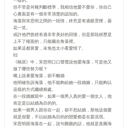
一樣的。
但不管是何種判斷標準，我相信他愛不愛你，你自己
心裏面是有一個非常清楚的認知的。
海藻與宋思明之間的一段情，終究是有過眼雲煙，曇
花一笑。
或許他們曾經有過非常美好的回憶，但是那段經歷是
上不了檯面的，只能藏在角落裡。
如果這都算愛，未免也太小看愛情了。
02
《蝸居》中，宋思明口口聲聲說他愛海藻，可是他又
做了哪些努力呢？
嘴上說著愛海藻，卻不離婚
他明確告訴海藻，他不能夠給她一段婚姻，只能夠以
這樣的方式繼續相處。
在一段婚姻當中，如果一個男人真的愛一個女人，他
肯定是以結婚為目的的。
如果一個男人跟你在一起，卻不想結婚，那他這個愛
就是假愛，不以結婚為目的的戀愛都是在耍流氓。
宋思明跟海藻在一起，說句難聽的話，他就是貪圖海