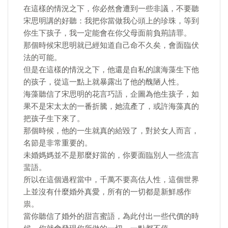
在這樣的情況之下，你必然會遭到一些非議，不要聽
宋思明講的好聽：我把你當做我心頭上的珍珠，等到
你生下孩子，我一定能會在你父母面前負荊請罪。
那個時候宋思明就已經知道自己命不久矣，會面臨伏
法​的可能。
但是在這樣的情況之下，他還是自私的讓海藻生下他
的孩子，從這一點上就暴露出了他的醜陋人性。
海藻聽信了宋思明的花言巧語，企圖為他生孩子，如
果不是宋太太的一番折騰，她流產了，或許海藻真的
把孩子生下來了。
那個時候，他的一生就真的給毀了，對於女人而言，
名節是非常重要的。
未婚媽媽並不是那麼好當的，你要面臨別人一些流言
蜚語。
所以在這個過程當中，千萬不要高估人性，這個世界
上並沒有什麼婚外真愛，所有的一切都是新鮮感作
祟。
當你聽信了婚外的甜言蜜語，為此付出一些代價的時