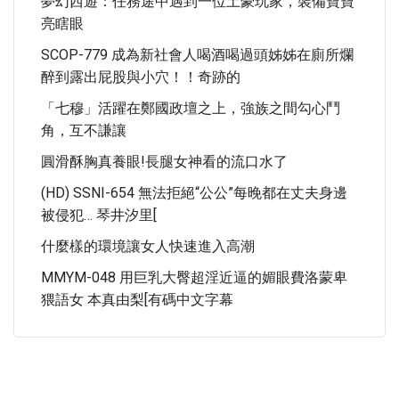
夢幻西遊：任務途中遇到一位土豪玩家，裝備寶寶
亮瞎眼
SCOP-779 成為新社會人喝酒喝過頭姊姊在廁所爛
醉到露出屁股與小穴！！奇跡的
「七穆」活躍在鄭國政壇之上，強族之間勾心鬥
角，互不謙讓
圓滑酥胸真養眼!長腿女神看的流口水了
(HD) SSNI-654 無法拒絕“公公”每晚都在丈夫身邊
被侵犯… 琴井汐里[
什麼樣的環境讓女人快速進入高潮
MMYM-048 用巨乳大臀超淫近逼的媚眼費洛蒙卑
猥語女 本真由梨[有碼中文字幕