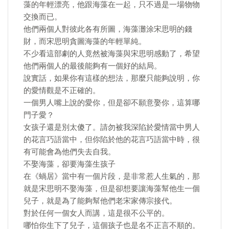
藻的年輕漂亮，他跟海藻在一起，只不過是一場物物
交換而已。
他們兩個人對彼此各有所圖，海藻灘涂宋思明的錢
財，而宋思明貪圖海藻的年輕單純。
不少看這部劇的人竟然被海藻與宋思明感動了，希望
他們兩個人的最後能夠有一個好的結局。
說實話，如果你有這樣的想法，那麼只能夠說明，你
的愛情觀是不正確的。
一個男人嘴上說的愛你，但是卻不願意娶你，這算哪
門子愛？
女孩子還是別太傻了。請勿被我深陷於愛情當中男人
的花言巧語當中，但你陷於他的花言巧語當中時，很
有可能會為他們失去自我。
不娶海藻，卻要海藻生孩子
在《蝸居》當中有一個片段，是非常惹人生氣的，那
就是宋思明不娶海藻，但是卻想要讓海藻幫他生一個
兒子，就是為了能夠幫他們老宋家傳宗接代。
對於任何一個女人而講，這是很不公平的。
哪怕你生下了兒子，這個孩子也是名不正言不順的。