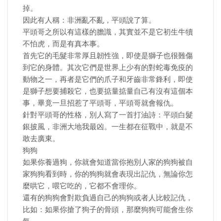
掉。
因此有人稱：非洲亂不亂，平頭說了算。
平頭哥之所以有這樣的膽識，其實並不是它初生牛犢
不怕虎，而是有真本事。
首先它的毛髮非常厚且韌性強，即使是獅子也很難傷
到它的身體。其次它們是世界上少有的對蛇毒免疫的
動物之一，再者是它們的爪子和牙齒非常鋒利，即使
是獅子想要捕殺它，也要掂量掂量自己有沒有這個本
事，畢竟一旦招惹了平頭哥，平頭哥就會報仇。
針對平頭哥的性格，別人寫了一首打油詩：平頭白髮
銀披風，非洲大地我最凶。一生都在征戰中，就是不
敢去廣東。
狗狗
如果你養過狗，你就會知道當你抱別人家的狗狗被自
家狗狗看到時，你的狗狗就會表現出記仇，無論你怎
麼哄它，喂它吃的，它都不會理你。
還有的狗狗會對欺負過自己的狗狗或者人比較記仇，
比如：如果你搶了狗子的骨頭，那麼狗狗可能會生你