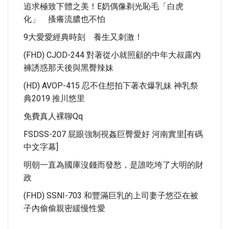
追求極致下體之美！E奶偶像剃光恥毛「白虎
化」 搔癢流膿也不怕
9大愛愛經典時刻 養生又刺激！
(FHD) CJOD-244 對著從小就照顧的中年大叔露內
褲誘惑那天後與黑臀辣妹
(HD) AVOP-415 忍不住想拍下著衣爆乳妹 神乳祭
典2019 推川悠里
免費真人裸聊qq
FSDSS-207 屁眼強制視姦巨臀愛好 河南實里[有碼
中文字幕]
明朝一直為國庫沒錢而發愁，是誰吃垮了大明的財
政
(FHD) SSNI-703 和豐滿巨乳的上司妻子悠亞在被
子內偷偷親密緩慢性愛