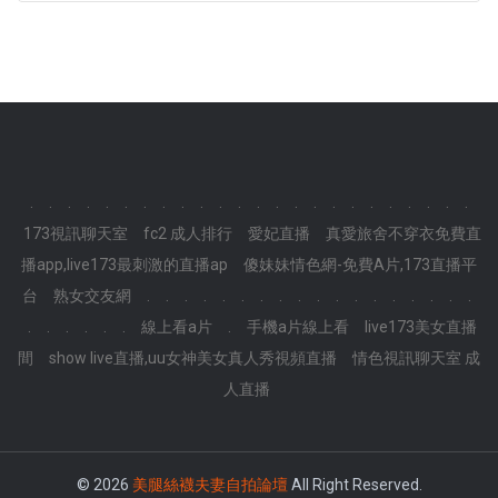
.
.
.
.
.
.
.
.
.
.
.
.
.
.
.
.
.
.
.
.
.
.
.
.
173視訊聊天室
fc2 成人排行
愛妃直播
真愛旅舍不穿衣免費直
播app,live173最刺激的直播ap
傻妹妹情色網-免費A片,173直播平
台
熟女交友網
.
.
.
.
.
.
.
.
.
.
.
.
.
.
.
.
.
.
.
.
.
.
.
.
線上看a片
.
手機a片線上看
live173美女直播
間
show live直播,uu女神美女真人秀視頻直播
情色視訊聊天室 成
人直播
© 2026
美腿絲襪夫妻自拍論壇
All Right Reserved.