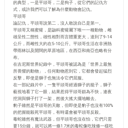
的典型，一是平頭哥，二是狗子，從它們的記仇方
式，或許我們可以了解為什麼動物會記仇。
平頭哥
論記仇，平頭哥說第二，沒人敢說自己是第一。
平頭哥又稱蜜獾，是鼬科蜜獾屬下唯一一種動物，雌
雄呈性二態性，雄性相對而言體重更大，達到了9-14
公斤，而雌性大約在5-10公斤。平頭哥生活在非洲熱
帶雨林以及開闊的草原地區，在西亞和南亞也略有分
布。
在吉尼斯世界紀錄中，平頭哥被認為是「世界上最無
所畏懼的動物」，任何動物惹到它，它都會發起猛烈
反擊，即使是獅子也無法令它們屈服。
在一部紀錄片中，一隻平頭哥經過獅子的籠子，獅子
藐視地看了它一眼，結果惹得平頭哥頗為不快，連夜
挖洞與獅子打了一架，然後大搖大擺地離去。
豹子雖然是平頭哥的天敵，但即使是豹子也沒有100%
的把握能殺死平頭哥，有時還會被平頭哥反殺。
毒蛇雖然有魔法武器，但平頭哥也沒在怕，它們只需
要15分鐘，就可以將一條1.7米的毒蛇像吃辣條一樣吃