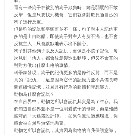
氣。
還有一些狗子在被別的狗子欺負時，總是弱弱的不敢
反擊，但是只要找到機會，它們就會對欺負過自己的
狗子進行反擊。
但是狗的記仇和平頭哥並不一樣，狗子對主人記仇更
多的是出自吃醋，即使狗子對主人有所不滿，也不會
反抗主人，只會默默地表示出不開心。
狗子對其他狗子以及人記仇，更像是小孩子記仇，每
次見到「仇人」都會故意製造出動靜，但又不會真的
對對方做出什麼出格的事情。
科學家發現，狗子的記仇更多的是條件反射，而不是
真的「記仇」，這是因為它們的記憶力並不具備長時
間連續性記憶，並且具有行為的延續和聯想能力。
動物為什麼會記仇？
在自然界中，動物之所以會記仇其實是為了生存。我
們知道自然界並不是一位溺愛孩子的母親，而是殘酷
嚴苛的「大逃殺設計師」，如果你無法適應環境，你
將會被自然界無情地拋棄。
動物之所以會記仇，其實因為動物的自我保護意識，