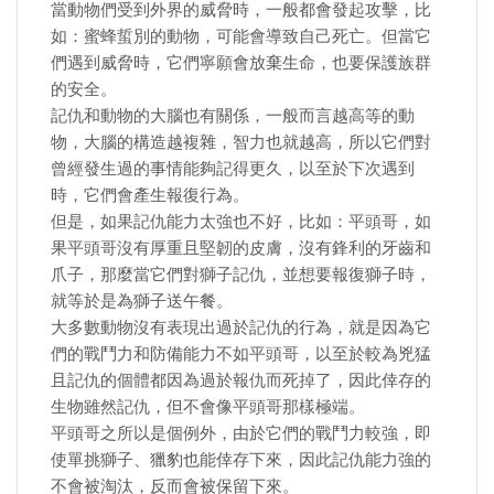
當動物們受到外界的威脅時，一般都會發起攻擊，比
如：蜜蜂蜇別的動物，可能會導致自己死亡。但當它
們遇到威脅時，它們寧願會放棄生命，也要保護族群
的安全。
記仇和動物的大腦也有關係，一般而言越高等的動
物，大腦的構造越複雜，智力也就越高，所以它們對
曾經發生過的事情能夠記得更久，以至於下次遇到
時，它們會產生報復行為。
但是，如果記仇能力太強也不好，比如：平頭哥，如
果平頭哥沒有厚重且堅韌的皮膚，沒有鋒利的牙齒和
爪子，那麼當它們對獅子記仇，並想要報復獅子時，
就等於是為獅子送午餐。
大多數動物沒有表現出過於記仇的行為，就是因為它
們的戰鬥力和防備能力不如平頭哥，以至於較為兇猛
且記仇的個體都因為過於報仇而死掉了，因此倖存的
生物雖然記仇，但不會像平頭哥那樣極端。
平頭哥之所以是個例外，由於它們的戰鬥力較強，即
使單挑獅子、獵豹也能倖存下來，因此記仇能力強的
不會被淘汰，反而會被保留下來。