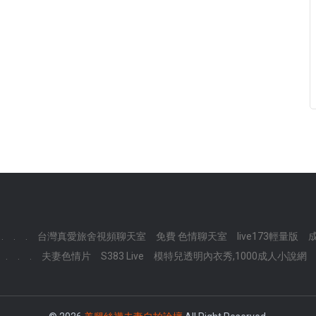
.
.
.
台灣真愛旅舍視頻聊天室
免費 色情聊天室
live173輕量版
.
.
.
夫妻色情片
S383 Live
模特兒透明內衣秀,1000成人小說網