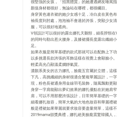
很堅強的女孩，「招黑體質」的她遭遇網友唾罵指
顏值身材都很好，無論站在哪裡，都很矚目。
​身穿黃色連衣裙的她少女感十足，冷白皮在黃色
袖長度到肘處，泡泡袖不會過於誇張，突顯少女清
服，可以很好地遮肉。
V領設計可以很好的露出娜扎天鵝頸，細長脖頸在
的同時勾勒出惹火腰身，及膝裙擺長度露出纖細小
足。
如果衣服是簡單基礎的款式那就可以在配飾上下功
以多挑選長款誇張的耳飾這樣在視覺上會顯臉小。
輕柔高光凸顯溫柔嫻靜氣質。
濃顏系美女的古力娜扎，臉龐五官屬於立體，這樣
下凡，高挑纖細的身材很適合繁複華麗設計，一字
現，粉色長裙通身用金線羽毛裝飾，隨風飄動更顯
身穿一字肩能顯出夢幻效果的娜扎優點在於她肩窄
肩，可以不用那麼誇張設計，日常簡單基礎的一字
細看娜扎妝容，簡單大氣的大地色妝容和華麗禮裙
般是禮裙如果華麗就要求妝容要盡量簡單，這樣不
2019mama頒獎典禮，娜扎絕美臉龐震驚韓國