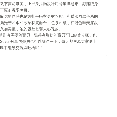
裁下夢幻唯美，上半身抹胸設計用骨架撐起來，顯露腰身
下更加耀眼奪目。
飯吃的同時也是娜扎平時對身材管控。和禮服同款色系的
屬光芒和柔和紗裙材質融合，色系相襯，在粉色唯美濾鏡
愈加美麗，她的容貌是奪人心魄的。
幫助到有需要的寶貝，覺得有幫助的寶貝可以點贊收藏，也
even分享的寶貝也可以關注一下，每天都會為大家送上
區中繼續交流與吐槽哦！