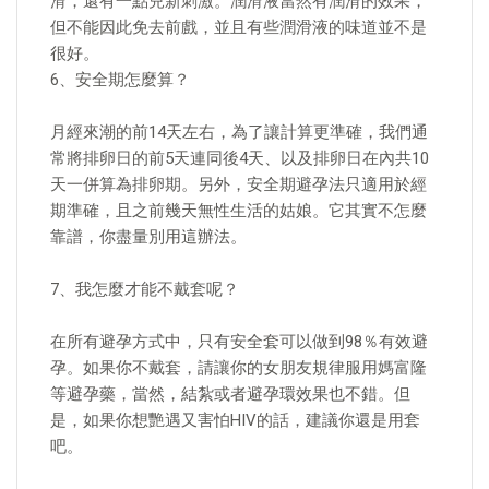
滑，還有一點兒新刺激。潤滑液當然有潤滑的效果，
但不能因此免去前戲​​，並且有些潤滑液的味道並不是
很好。
6、安全期怎麼算？
月經來潮的前14天左右，為了讓計算更準確，我們通
常將排卵日的前5天連同後4天、以及排卵日在內共10
天一併算為排卵期。另外，安全期避孕法只適用於經
期準確，且之前幾天無性生活的姑娘。它其實不怎麼
靠譜，你盡量別用這辦法。
7、我怎麼才能不戴套呢？
在所有避孕方式中，只有安全套可以做到98％有效避
孕。如果你不戴套，請讓你的女朋友規律服用媽富隆
等避孕藥，當然，結紮或者避孕環效果也不錯。但
是，如果你想艷遇又害怕HIV的話，建議你還是用套
吧。