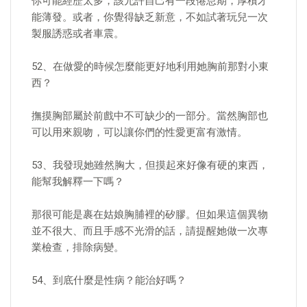
你可能經歷太多，該允許自己有一段倦怠期，厚積才
能薄發。或者，你覺得缺乏新意，不如試著玩兒一次
製服誘惑或者車震。
52、在做愛的時候怎麼能更好地利用她胸前那對小東
西？
撫摸胸部屬於前戲中不可缺少的一部分。當然胸部也
可以用來親吻，可以讓你們的性愛更富有激情。
53、我發現她雖然胸大，但摸起來好像有硬的東西，
能幫我解釋一下嗎？
那很可能是裹在姑娘胸脯裡的矽膠。但如果這個異物
並不很大、而且手感不光滑的話，請提醒她做一次專
業檢查，排除病變。
54、到底什麼是性病？能治好嗎？