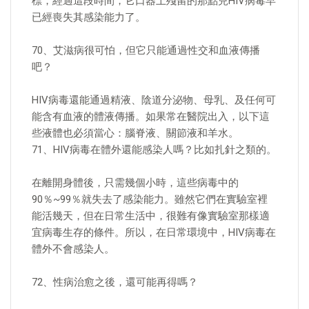
標，經過這段時間，它口器上殘留的那點兒HIV病毒早
已經喪失其感染能力了。
70、艾滋病很可怕，但它只能通過性交和血液傳播
吧？
HIV病毒還能通過精液、陰道分泌物、母乳、及任何可
能含有血液的體液傳播。如果常在醫院出入，以下這
些液體也必須當心：腦脊液、關節液和羊水。
71、HIV病毒在體外還能感染人嗎？比如扎針之類的。
在離開身體後，只需幾個小時，這些病毒中的
90％~99％就失去了感染能力。雖然它們在實驗室裡
能活幾天，但在日常生活中，很難有像實驗室那樣適
宜病毒生存的條件。所以，在日常環境中，HIV病毒在
體外不會感染人。
72、性病治愈之後，還可能再得嗎？