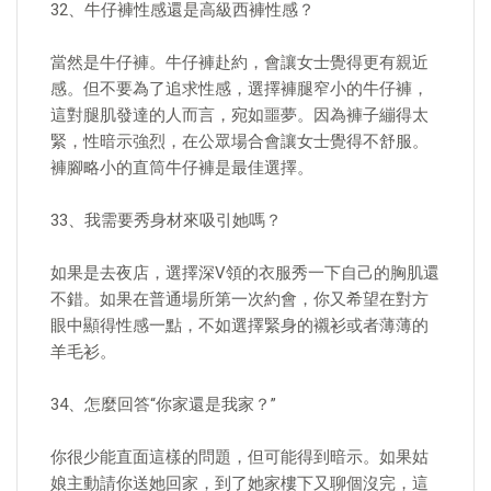
32、牛仔褲性感還是高級西褲性感？
當然是牛仔褲。牛仔褲赴約，會讓女士覺得更有親近
感。但不要為了追求性感，選擇褲腿窄小的牛仔褲，
這對腿肌發達的人而言，宛如噩夢。因為褲子繃得太
緊，性暗示強烈，在公眾場合會讓女士覺得不舒服。
褲腳略小的直筒牛仔褲是最佳選擇。
33、我需要秀身材來吸引她嗎？
如果是去夜店，選擇深V領的衣服秀一下自己的胸肌還
不錯。如果在普通場所第一次約會，你又希望在對方
眼中顯得性感一點，不如選擇緊身的襯衫或者薄薄的
羊毛衫。
34、怎麼回答“你家還是我家？”
你很少能直面這樣的問題，但可能得到暗示。如果姑
娘主動請你送她回家，到了她家樓下又聊個沒完，這