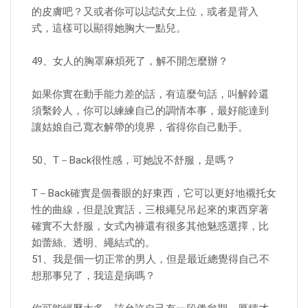
的皮膚吧？又或者你可以試試女上位，或者是背入
式，這樣可以顯得她胸大一點兒。
49、女人的胸罩麻煩死了，解不開怎麼辦？
如果你實在動手能力差的話，有這麼句話，叫解鈴還
須繫鈴人，你可以練練自己的調情本事，最好能達到
讓姑娘自己寬衣解帶的境界，省得你自己動手。
50、T－Back很性感，可她說不舒服，是嗎？
T－Back確實是個養眼的好東西，它可以更好地襯托女
性的曲線，但是說實話，三根繩兒吊起來的東西穿著
確實不大舒服，女式內褲還有很多其他魅惑選擇，比
如蕾絲、透明、繩結式的。
51、我是個一切正常的男人，但是最近總覺得自己不
想那事兒了，我這是病嗎？