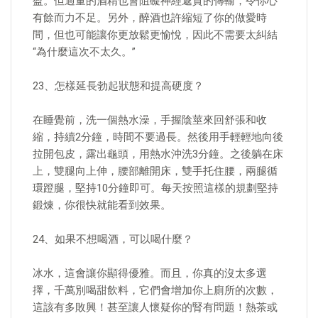
盈。但過量的酒精也會阻礙神經遞質的傳輸，令你心
有餘而力不足。另外，醉酒也許縮短了你的做愛時
間，但也可能讓你更放鬆更愉悅，因此不需要太糾結
“為什麼這次不太久。”
23、怎樣延長勃起狀態和提高硬度？
在睡覺前，洗一個熱水澡，手握陰莖來回舒張和收
縮，持續2分鐘，時間不要過長。然後用手輕輕地向後
拉開包皮，露出龜頭，用熱水沖洗3分鐘。之後躺在床
上，雙腿向上伸，腰部離開床，雙手托住腰，兩腿循
環蹬腿，堅持10分鐘即可。每天按照這樣的規劃堅持
鍛煉，你很快就能看到效果。
24、如果不想喝酒，可以喝什麼？
冰水，這會讓你顯得優雅。而且，你真的沒太多選
擇，千萬別喝甜飲料，它們會增加你上廁所的次數，
這該有多敗興！甚至讓人懷疑你的腎有問題！熱茶或