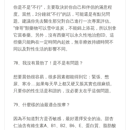
你是不是“不行”，主要取決於你自己和伴侶的滿意程
度。當然，2分鐘就“不行”的話，可能還是有點兒問
題。建議你先去醫生那兒對自己進行一次專業評估。
“偉哥”類藥物可以雪中送炭，不能錦上添花，所以別拿
它當春藥。另外，沒有西藥可以永久性地治愈ED。這
些藥只能夠在一定時間內起效，無非療效持續時間不
同以及對性生活的影響不同。
78、我沒有晨勃了！是不是有問題？
想要晨勃很容易，很多因素都能得到它：緊張、憋
尿、寒冷……如果每天早上都又硬又脹其實也很麻煩。
只要你的性生活是和諧的，沒必要太在乎這個問題。
79、什麼樣的油最適合按摩？
因為不知道對方是否敏感，最好選擇安全的油。甜杏
仁油含有維生素A、B1、B2、B6、E、蛋白質、脂肪酸