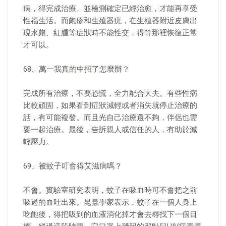
病，得完成治療、並檢測確定已經治愈，才能再享受
性福生活。而皰疹和生殖器疣，在生殖器附近皮膚出
現水皰、紅腫等症狀時不能性交，得等那裡恢復正常
才可以。
68、萬​​一我真的中招了怎麼辦？
完成所有治療，不要恐慌，全力配合大夫。有些性病
比較頑固，如果看到症狀減輕或者消失就停止治療的
話，有可能複發。而且光自己治療還不夠，伴侶也需
要一起治療。最後，告訴親人或信任的人，有助於減
輕壓力。
69、被蚊子叮會得艾滋病嗎？
不會。實驗室研究表明，蚊子在吸血時可不會把之前
吸過的血吐出來。昆蟲學家表示，蚊子在一個人身上
吃飽後，得把吸到的血液消化掉才會去尋找下一個目