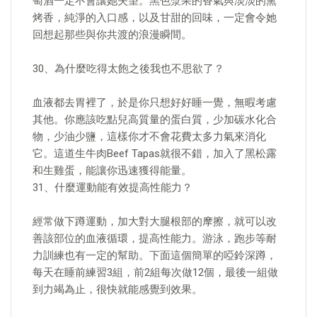
萄酒一定不會讓她失望。黑色漿果的香氣與淡淡的熏
烤香，純淨的入口感，以及甘甜的回味，一定會令她
回想起那些與你共渡的浪漫瞬間。
30、為什麼吃得太飽之後我也不思欲了？
血液都去胃裡了，於是你只想好好睡一覺，無暇考慮
其他。你應該吃點兒高質量的蛋白質，少加碳水化合
物，少油少鹽，這樣你才不會花費太多力氣來消化
它。這道生牛肉Beef Tapas就很不錯，加入了黑松露
和生雞蛋，能讓你迅速獲得能量。
31、什麼運動能有效提高性能力？
經常做下蹲運動，加大對大腿根部的摩擦，就可以改
善該部位的血液循環，提高性能力。游泳，跑步等耐
力訓練也有一定的幫助。下面這個簡單的啞鈴深蹲，
每天在睡前練習3組，前2組每次做1​​2個，最後一組做
到力竭為止，很快就能感覺到效果。