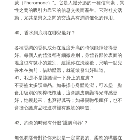
蒙（Pheromone）”。它是人體分泌的一種信息素，異
性之間的吸引力靠它的信息交換而產生。它對社交活
動，尤其是男女之間的交流具有潤滑催化的作用。
40、香水到底噴在哪兒最好？
各種香調的香氛成分在溫度升高的時候能揮發得更
好。每個人的體溫都有細微差別，身體各部位表面的
溫度也有微小的差別。建議你在洗澡後，只噴一點兒
香水在胸前，借助體溫，就能散發出好味道。
41、我是不是該護理一下身上的皮膚？
不要塗太多護膚品。如果擔心身體乾澀，可以塗一點
食用級別的初榨橄欖油，這會讓皮膚顯得光澤感更
好，她摸起來，也爽得厲害；如果親吻很瘋狂，也不
會擔心護膚品吃進嘴裡有尷尬的味道。
42、約會的時候有什麼“護膚利器”？
無色潤唇膏對於你來說是一定需要的。柔軟的嘴唇在