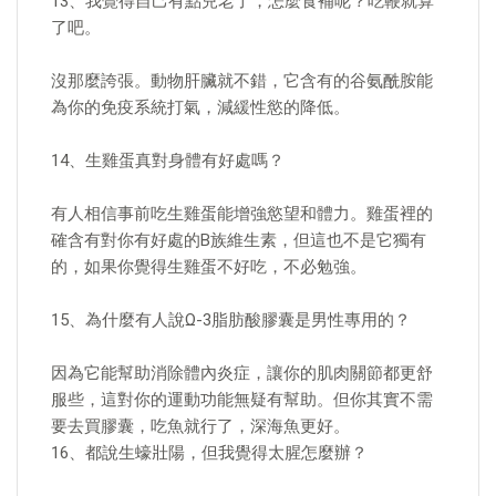
13、我覺得自己有點兒老了，怎麼食補呢？吃鞭就算
了吧。
沒那麼誇張。動物肝臟就不錯，它含有的谷氨酰胺能
為你的免疫系統打氣，減緩性慾的降低。
14、生雞蛋真對身體有好處嗎？
有人相信事前吃生雞蛋能增強慾望和體力。雞蛋裡的
確含有對你有好處的B族維生素，但這也不是它獨有
的，如果你覺得生雞蛋不好吃，不必勉強。
15、為什麼有人說Ω-3脂肪酸膠囊是男性專用的？
因為它能幫助消除體內炎症，讓你的肌肉關節都更舒
服些，這對你的運動功能無疑有幫助。但你其實不需
要去買膠囊，吃魚就行了，深海魚更好。
16、都說生蠔壯陽，但我覺得太腥怎麼辦？