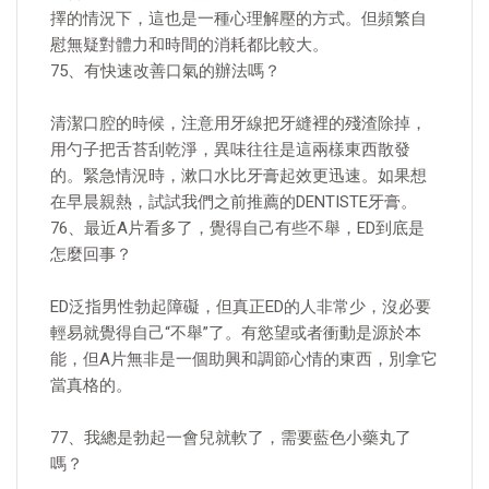
擇的情況下，這也是一種心理解壓的方式。但頻繁自
慰無疑對體力和時間的消耗都比較大。
75、有快速改善口氣的辦法嗎？
清潔口腔的時候，注意用牙線把牙縫裡的殘渣除掉，
用勺子把舌苔刮乾淨，異味往往是這兩樣東西散發
的。緊急情況時，漱口水比牙膏起效更迅速。如果想
在早晨親熱，試試我們之前推薦的DENTISTE牙膏。
76、最近A片看多了，覺得自己有些不舉，ED到底是
怎麼回事？
ED泛指男性勃起障礙，但真正ED的人非常少，沒必要
輕易就覺得自己“不舉”了。有慾望或者衝動是源於本
能，但A片無非是一個助興和調節心情的東西，別拿它
當真格的。
77、我總是勃起一會兒就軟了，需要藍色小藥丸了
嗎？