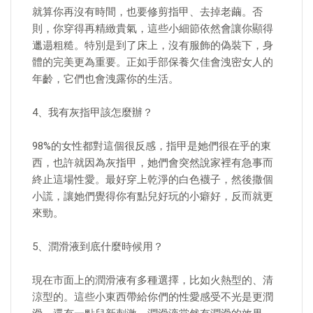
就算你再沒有時間，也要修剪指甲、去掉老繭。否
則，你穿得再精緻貴氣，這些小細節依然會讓你顯得
邋遢粗糙。特別是到了床上，沒有服飾的偽裝下，身
體的完美更為重要。正如手部保養欠佳會洩密女人的
年齡，它們也會洩露你的生活。
4、我有灰指甲該怎麼辦？
98%的女性都對這個很反感，指甲是她們很在乎的東
西，也許就因為灰指甲，她們會突然說家裡有急事而
終止這場性愛。最好穿上乾淨的白色襪子，然後撒個
小謊，讓她們覺得你有點兒好玩的小癖好，反而就更
來勁。
5、潤滑液到底什麼時候用？
現在市面上的潤滑液有多種選擇，比如火熱型的、清
涼型的。這些小東西帶給你們的性愛感受不光是更潤