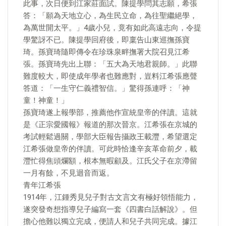
此事，次日便到江家莊面試。陳提學問其志願，希張
答：「願為天地立心，為生民立命，為往聖繼絕學，
為萬世開太平。」4歲小兒，竟有如此高遠志向，令提
學驚訝不已。陳提學回府後，即稟告山東巡撫孫寶
琦。孫寶琦隨即傳令在珍珠泉畔撫署大院召見江希
張。孫寶琦先出上聯：「五大為天地君親師。」此聯
難度較大，即使成年學者也難應對，豈料江希張應聲
答道：「一生守仁義禮智信。」驚得孫連呼：「神
童！神童！」
孫寶琦遂上報學部，推薦他作宣統皇帝的伴讀。這就
是《正宗愛國報》報道的那次晉京。江希張在京城的
考試輕鬆過關，學部大臣報告攝政王載灃，希望選定
江希張做皇帝的伴讀。可此時恰逢辛亥革命前夕，載
灃忙得焦頭爛額，根本無暇顧及。江氏父子在京滯留
一月有餘，不見迴音而返。
青年江希張
1914年，江鍾秀見兒子對古文言文有極好領悟能力，
遂突發奇想指導兒子編寫一套《四書白話解說》。但
擔心他難以獨立完成，便請人和兒子共同完成。據江