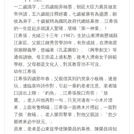
一二歲識字，三四歲能弄翰墨，朝廷大臣力薦其做皇
帝伴讀，五六歲能注釋經書，七歲被康有為盛讚，願
收為弟子，十歲被聘為國民政府代總統幕僚……江希張
的一生從起步就讓人驚嘆，堪稱「第一神童」！
江希張，光緒三十三年（1907）生於山東濟南歷城縣
江家莊。父親江鍾秀苦學20年，有所成就，在濟南星
宿廟辦義學，曾編著《孔孟圖歌》、《興學創文》等
通俗讀物。母王崇孟上過私塾，後考入濟南女子師範
學校。父母都是文化人，對其教育功不可沒。
幼年江希張
江希張四歲那年春，父親偕其到趵突泉小板橋，邊遊
玩，邊臨泉吟詩作對，引起一垂釣老者注意。老者隨
口說出上聯：「釣魚」，江希張脫口而答：「放
鷹。」老人叫他再對一句，只見河邊有一小木片漂
來，上面有隻螞蟻，江希張一面將木片撈起，一面對
了個「救蟻」。老人樂而擊掌，對他父親說：「您少
爺將來必中狀元。」
原來，老者是山東提學使陳榮昌的幕僚。陳榮昌得知