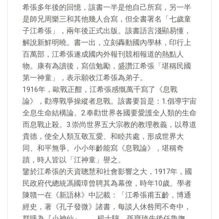
希張多年後的回憶，該書一半是他自己所寫，另一半
是師兄周樂三和其他幾人合寫，但全書署名「七歲童
子江希張」，兩年後正式出版。該書語言淺顯易懂，
解說新鮮明曉。書一出，立刻轟動國內學林，印行上
百萬部，江希張遂成國內外報刊競相報道的熱點人
物。康有為讀後，寫信勉勵，盛讚江希張「堪稱民國
第一神童」，表示願收江希張為弟子。
1916年，歐戰正酣，江希張感慨萬千寫了《息戰
論》，勸導戰爭操縱者息戰。該書要旨是：1.倡導宇宙
全息生命結構論。2.奉勸世界各國要愛護全人類的生命
而息戰止殺。3.崇尚世界五大宗教的教理教義，以尊道
貴德，使全人類互敬互愛、和睦共處，形成世界大
同、和平無爭。小小年齡能寫《息戰論》，堪稱奇
蹟，時人皆以「江神童」譽之。
鑒於江希張的天資聰慧和社會影響之大，1917年，國
民政府代總統馮國璋曾聘其為幕僚，時年10歲。學者
陳贛一在《新語林》中記載：「江希張甫五齡，博通
經史，著《孔子發微》諸書，每談人休咎罔不奇中，
群呼為『小神仙』。……楊士驤、孫寶琦先後任魯撫，