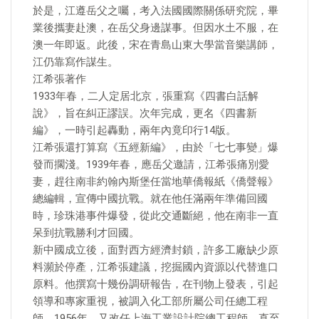
於是，江遵岳父之囑，考入法國國際關係研究院，畢
業後攜妻赴澳，在岳父身邊謀事。但因水土不服，在
澳一年即返。此後，宋在青島山東大學當音樂講師，
江仍靠寫作謀生。
江希張著作
1933年春，二人定居北京，張重寫《四書白話解
說》，旨在糾正謬誤。次年完成，更名《四書新
編》，一時引起轟動，兩年內竟印行14版。
江希張還打算寫《五經新編》，由於「七七事變」爆
發而擱淺。1939年春，應岳父邀請，江希張痛別愛
妻，趕往南非約翰內斯堡任當地華僑報紙《僑聲報》
總編輯，宣傳中國抗戰。就在他任滿兩年準備回國
時，珍珠港事件爆發，從此交通斷絕，他在南非一直
呆到抗戰勝利才回國。
新中國成立後，面對西方經濟封鎖，許多工廠缺少原
料瀕於停產，江希張建議，挖掘國內資源以代替進口
原料。他撰寫十幾份調研報告，在刊物上發表，引起
領導和專家重視，被調入化工部所屬公司任總工程
師。1956年，又改任上海工業設計院總工程師，直至