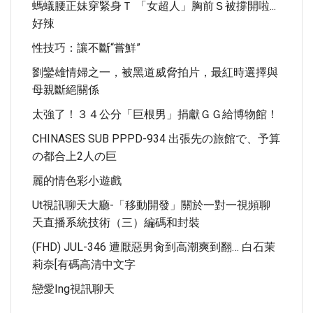
螞蟻腰正妹穿緊身Ｔ 「女超人」胸前Ｓ被撐開啦...
好辣
性技巧：讓不斷“嘗鮮”
劉鑾雄情婦之一，被黑道威脅拍片，最紅時選擇與
母親斷絕關係
太強了！３４公分「巨根男」捐獻ＧＧ給博物館！
CHINASES SUB PPPD-934 出張先の旅館で、予算
の都合上2人の巨
麗的情色彩小遊戲
Ut視訊聊天大廳-「移動開發」關於一對一視頻聊
天直播系統技術（三）編碼和封裝
(FHD) JUL-346 遭厭惡男肏到高潮爽到翻… 白石茉
莉奈[有碼高清中文字
戀愛ing視訊聊天