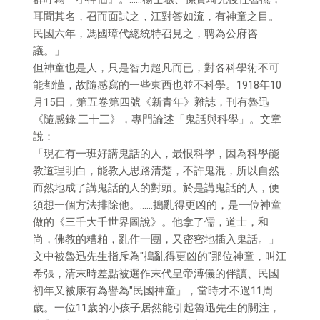
耳聞其名，召而面試之，江對答如流，有神童之目。
民國六年，馮國璋代總統特召見之，聘為公府咨
議。」
但神童也是人，只是智力超凡而已，對各科學術不可
能都懂，故隨感寫的一些東西也並不科學。1918年10
月15日，第五卷第四號《新青年》雜誌，刊有魯迅
《隨感錄·三十三》，專門論述「鬼話與科學」。文章
說：
「現在有一班好講鬼話的人，最恨科學，因為科學能
教道理明白，能教人思路清楚，不許鬼混，所以自然
而然地成了講鬼話的人的對頭。於是講鬼話的人，便
須想一個方法排除他。……搗亂得更凶的，是一位神童
做的《三千大千世界圖說》。他拿了儒，道士，和
尚，佛教的糟粕，亂作一團，又密密地插入鬼話。」
文中被魯迅先生指斥為"搗亂得更凶的"那位神童，叫江
希張，清末時差點被選作末代皇帝溥儀的伴讀、民國
初年又被康有為譽為"民國神童」，當時才不過11周
歲。一位11歲的小孩子居然能引起魯迅先生的關注，