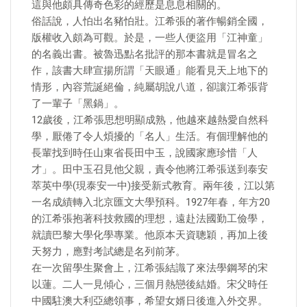
這與他頗具傳奇色彩的經歷是息息相關的。
俗話說，人怕出名豬怕壯。江希張的著作暢銷全國，
版權收入頗為可觀。於是，一些人便盜用「江神童」
的名義出書。被魯迅點名批評的那本書就是冒名之
作，該書大肆宣揚所謂「天眼通」能看見天上地下的
情形，內容荒誕絕倫，純屬胡說八道，卻讓江希張背
了一輩子「黑鍋」。
12歲後，江希張思想明顯成熟，他越來越熱愛自然科
學，厭倦了令人煩擾的「名人」生活。有個理解他的
長輩找到時任山東省長田中玉，說國家應珍惜「人
才」。田中玉召見他父親，責令他將江希張送到泰安
萃英中學(現泰安一中)接受新式教育。兩年後，江以第
一名成績轉入北京匯文大學預科。1927年春，年方20
的江希張抱著科技救國的理想，遠赴法國勤工儉學，
就讀巴黎大學化學專業。他原本天資聰穎，再加上後
天努力，應對考試總是名列前茅。
在一次留學生聚會上，江希張結識了來法學鋼琴的宋
以蓮。二人一見傾心，三個月熱戀後結婚。宋父時任
中國駐澳大利亞總領事，希望女婿日後進入外交界。