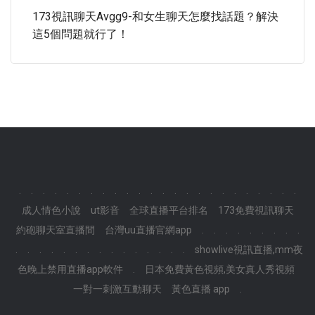
173視訊聊天avgg9-和女生聊天怎麼找話題？解決
這5個問題就行了！
.
.
.
.
.
.
.
.
.
.
.
.
.
.
.
.
.
.
.
.
.
.
.
.
成人情色小說
ut影音
全球直播平台排名
173免費視訊聊天
約砲聊天室直播間
台灣uu直播官網app
.
.
.
.
.
.
.
.
.
.
.
.
.
.
.
.
.
.
.
.
.
.
.
.
showlive視訊直播,mm夜
色晚上禁用直播app軟件
.
日本免費黃色視頻,美女真人秀視頻
一對一刺激互動聊天
黃色直播 app
.