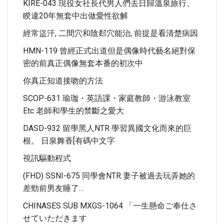
KIRE-043 現役女社長代男人們去日歸溫泉旅行、
睽違20年無套中出做愛性欲解
經常盜汗, 二間穴和陰郄穴能治, 前提是看清楚病因
HMN-119 曾經正式出道但是偶像時代藝名絕對保
密的前真正偶像無套本番的初次中
你真正知道接吻的方法
SCOP-631 瑜珈・英語課・家庭教師・游泳教室
Etc 老師和學生的禁斷之愛大
DASD-932 留學黑人NTR 學習異國文化而來的巨
根。 日泉舞香[有碼中文字
視訊驅動程式
(FHD) SSNI-675 同學會NTR 妻子被過去玩弄她的
差勁前男友睡了…
CHINASES SUB MXGS-1064 「一生懸命ご奉仕さ
せていただきます