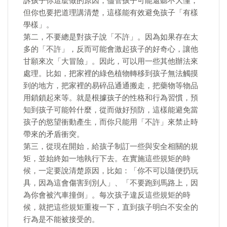
訴孩子你這麼做的原因，儘管孩子可能還聽不大懂，
但你也要把道理講清楚，這樣能有效避免孩子「有樣
學樣」。
第二，不要總是對孩子說「不許」。因為如果存在太
多的「不許」，反而可能會激起孩子的好奇心，讓他
甘願來次「大冒險」。因此，可以用一些其他辦法來
處理。比如，把家裡的綠色植物轉移到孩子無法觸摸
到的地方，把家裡的易碎品通通搬走，把藥物等物品
用鎖鎖起來等。就是根據孩子的性格和行為習慣，預
知到孩子可能幹什麼，從而做好預防，這樣能避免當
孩子的慾望衝動產生，而你只能用「不許」來禁止時
帶來的矛盾衝突。
第三，從現在開始，給孩子制訂一些與安全相關的規
矩，並始終如一地執行下去。在實施這些規矩的時
候，一定要說清楚原因，比如：「你不可以隨便扔玩
具，因為這會傷害到別人」、「不要跑到馬路上，因
為你會被汽車撞倒」。每次孩子違反這些規矩的時
候，就把這些規矩重複一下，直到孩子明白不安全的
行為是不能被接受的。