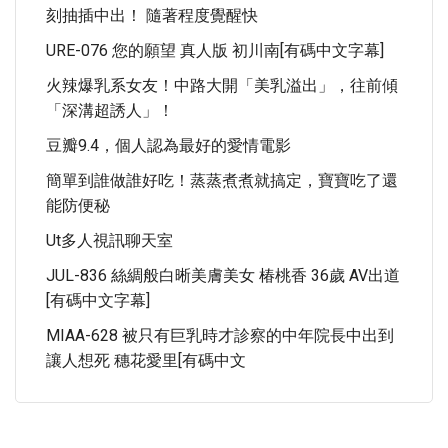
刻抽插中出！ 隨著程度覺醒快
URE-076 您的願望 真人版 初川南[有碼中文字幕]
火辣爆乳系女友！中路大開「美乳溢出」，往前傾
「深溝超誘人」！
豆瓣9.4，個人認為最好的愛情電影
簡單到誰做誰好吃！蒸蒸煮煮就搞定，寶寶吃了還
能防便秘
Ut多人視訊聊天室
JUL-836 絲綢般白晰美膚美女 椿桃香 36歲 AV出道
[有碼中文字幕]
MIAA-628 被只有巨乳時才診察的中年院長中出到
讓人想死 穗花愛里[有碼中文