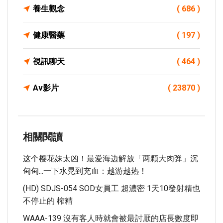
養生觀念
( 686 )
健康醫藥
( 197 )
視訊聊天
( 464 )
Av影片
( 23870 )
相關閱讀
这个樱花妹太凶！最爱海边解放「两颗大肉弹」沉
甸甸...一下水晃到充血：越游越热！
(HD) SDJS-054 SOD女員工 超濃密 1天10發射精也
不停止的 榨精
WAAA-139 沒有客人時就會被最討厭的店長數度即