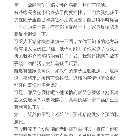
第一、放鬆對孩子獨立性的培養，時刻守護他。
有些家長會從小培養孩子的獨立性，三四歲就把孩子
扔在院子里自己和其它小朋友玩耍，自己時不時從窗
戶里探頭看一看，有些鄰居提醒一下，家長反而認為
要從小鍛煉一下。
可壞人不給你機會鍛煉一下啊，在你不知道的地方就
會有壞人埋伏在那裡。他們可能盯了你家孩子很久。
所以我不介意那樣的看孩子方式。我還是建議你放下
手頭一切的活，去陪著孩子玩耍。
雖然有些家長會說。如果你的孩子這麼鍛煉，那麼鍛
煉，那將來之後情商會很低。這樣的事情也不會處理
那樣的事情也不會處理。
可是。那又怎麼樣呢？他城情商低又怎麼樣？她不獨
立又怎麼樣？只要她開心，高興快樂平安幸福的生活
著就可以了呀。
第二、既然做不到全程陪伴，那就給他做安全預防和
測試。
前段時間孩子幼兒園的老師搞欺騙測試。掛孩子們在