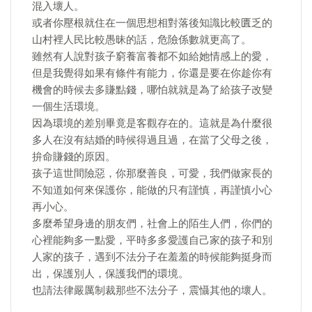
混入壞人。
或者你壓根就住在一個思想相對落後知識比較匱乏的
山村裡人民比較愚昧的話，危險係數就更高了。
雖然有人說對孩子窮養富養都不如給她情感上的愛，
但是我覺得如果有條件有能力，你還是要在你趁你有
機會的時候去多賺點錢，哪怕就就是為了給孩子改變
一個生活環境。
因為環境的差別畢竟是客觀存在的。這就是為什麼很
多人在沒有結婚的時候得過且過，在當了父母之後，
拚命賺錢的原因。
孩子這世間險惡，你那麼善良，可愛，我們做家長的
不知道如何來保護你，能做的只有謹慎，再謹慎小心
再小心。
多麼希望身邊的朋友們，社會上的陌生人們，你們的
心裡能夠多一點愛，平時多多愛護自己家的孩子和別
人家的孩子，遇到不法分子在羞羞的時候能夠挺身而
出，保護別人，保護我們的環境。
也請法律嚴厲制裁那些不法分子，震懾其他的壞人。