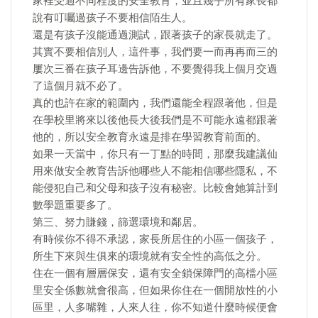
家裡受過不同程度的安全教育，並且幾乎所有家長都
說有叮囑過孩子不要相信陌生人。
還是有孩子沒能通過測試，跟著孩子的家長就走了。
其實不要相信別人，這件事，我們要一而再再而三的
屢次三番在孩子耳邊告訴他，不要覺得我上個月交過
了這個月就不必了。
真的也許在家的範圍內，我們還能全程跟著他，但是
在學校里將來以後他長大後我們是不可能永遠都跟著
他的，所以安全教育永遠是排在學習教育前面的。
如果一天當中，你只有一丁點的時間，那麼我建議仙
用來做安全教育告訴他哪些人不能相信哪些隱私，不
能侵犯自己和父母和孩子沒有秘密。比較會她算計到
數學題重要多了。
第三、努力賺錢，篩選環境和鄰居。
有時候你不得不承認，家長所居住的小區一個孩子，
所生下來與生俱來的環境就有安全性的高低之分。
住在一個有層層保安，還有安全鎖保障門的高檔小區
里安全係數就會很高，但如果你住在一個開放性的小
區里，人多嘴雜，人來人往，你不知道什麼時候便會