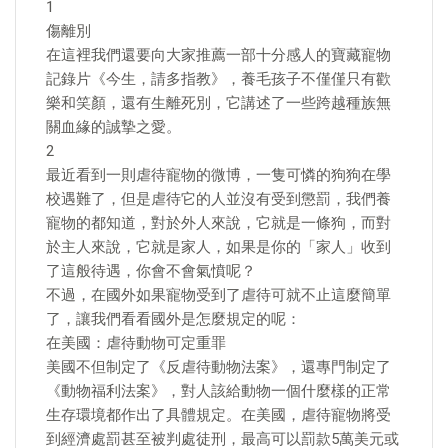
1
傷離別
在這裡我們還要向大家推薦一部十分感人的寶藏寵物
記錄片《今生，請多指教》，養毛孩子不僅僅只有歡
樂和笑顏，還有生離死別，它講述了一些跨越種族無
關血緣的誠摯之愛。
2
最近看到一則虐待寵物的微博，一隻可憐的狗狗在學
校遇難了，但是虐待它的人並沒有受到懲罰，我們養
寵物的都知道，對於外人來說，它就是一條狗，而對
於主人來說，它就是家人，如果是你的「家人」收到
了這般待遇，你會不會氣憤呢？
不過，在國外如果寵物受到了虐待可就不止這麼簡單
了，讓我們看看國外是怎麼規定的呢：
在美國：虐待動物可定重罪
美國不但制定了《反虐待動物法案》，還專門制定了
《動物福利法案》，對人該給動物一個什麼樣的正常
生存環境都作出了具體規定。在美國，虐待寵物將受
到經濟處罰甚至被判處徒刑，最高可以罰款5萬美元或