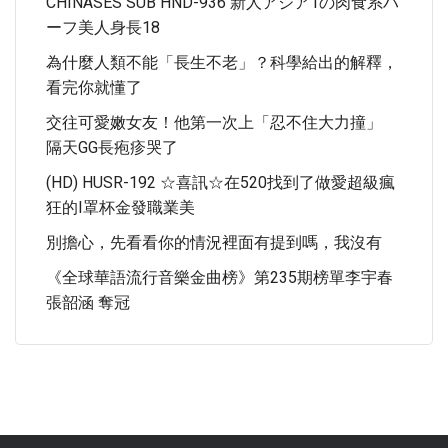
CHINASES SUB HND-936 新人アジア1の肉食系ハ
ーフ美人身長18
為什麼人類不能「長生不老」？科學給出的解釋，
看完你就懂了
交往可愛嫩女友！他第一次上「忍不住大力撞」
隔天GG長疱疹哭了
(HD) HUSR-192 ☆喜訊☆在520找到了做愛超級瘋
狂的I罩杯金發職業美
別擔心，先看看你的情況裡面有提到嗎，我沒有
《全球華語流行音樂金曲榜》第235期榜單李宇春
張韶涵 奪冠