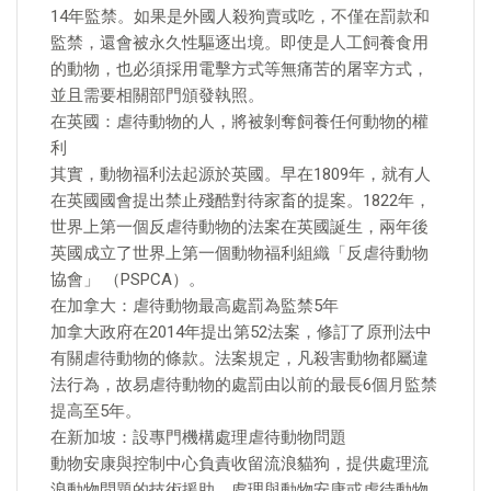
14年監禁。如果是外國人殺狗賣或吃，不僅在罰款和
監禁，還會被永久性驅逐出境。即使是人工飼養食用
的動物，也必須採用電擊方式等無痛苦的屠宰方式，
並且需要相關部門頒發執照。
在英國：虐待動物的人，將被剝奪飼養任何動物的權
利
其實，動物福利法起源於英國。早在1809年，就有人
在英國國會提出禁止殘酷對待家畜的提案。1822年，
世界上第一個反虐待動物的法案在英國誕生，兩年後
英國成立了世界上第一個動物福利組織「反虐待動物
協會」 （PSPCA）。
在加拿大：虐待動物最高處罰為監禁5年
加拿大政府在2014年提出第52法案，修訂了原刑法中
有關虐待動物的條款。法案規定，凡殺害動物都屬違
法行為，故易虐待動物的處罰由以前的最長6個月監禁
提高至5年。
在新加坡：設專門機構處理虐待動物問題
動物安康與控制中心負責收留流浪貓狗，提供處理流
浪動物問題的技術援助，處理與動物安康或虐待動物